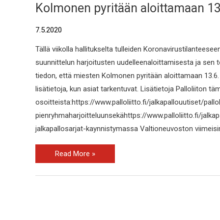
Kolmonen pyritään aloittamaan 13
7.5.2020
Tällä viikolla hallitukselta tulleiden Koronavirustilanteesee
suunnittelun harjoitusten uudelleenaloittamisesta ja sen 
tiedon, että miesten Kolmonen pyritään aloittamaan 13.6
lisätietoja, kun asiat tarkentuvat. Lisätietoja Palloliiton 
osoitteista:https://www.palloliitto.fi/jalkapallouutiset/pallo
pienryhmaharjoitteluunsekähttps://www.palloliitto.fi/jalkap
jalkapallosarjat-kaynnistymassa Valtioneuvoston viimeisi
Read More »