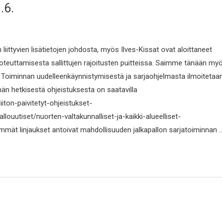
.6.
n liittyvien lisätietojen johdosta, myös Ilves-Kissat ovat aloittaneet
toteuttamisesta sallittujen rajoitusten puitteissa. Saimme tänään my
. Toiminnan uudelleenkäynnistymisestä ja sarjaohjelmasta ilmoitetaa
tämän hetkisestä ohjeistuksesta on saatavilla
liiton-paivitetyt-ohjeistukset-
allouutiset/nuorten-valtakunnalliset-ja-kaikki-alueelliset-
mmät linjaukset antoivat mahdollisuuden jalkapallon sarjatoiminnan 