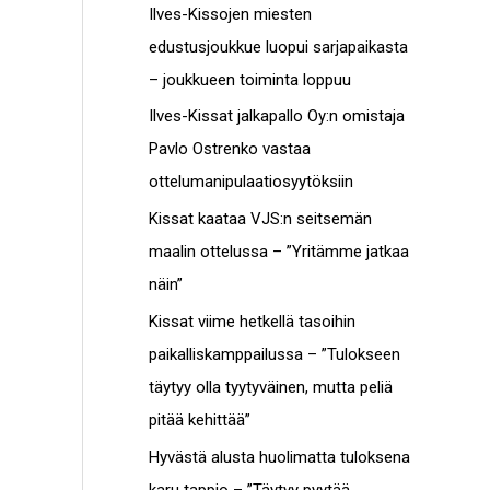
c
Ilves-Kissojen miesten
t
h
edustusjoukkue luopui sarjapaikasta
o
f
– joukkueen toiminta loppuu
t
o
Ilves-Kissat jalkapallo Oy:n omistaja
r
Pavlo Ostrenko vastaa
:
ottelumanipulaatiosyytöksiin
Kissat kaataa VJS:n seitsemän
maalin ottelussa – ”Yritämme jatkaa
näin”
Kissat viime hetkellä tasoihin
paikalliskamppailussa – ”Tulokseen
täytyy olla tyytyväinen, mutta peliä
pitää kehittää”
Hyvästä alusta huolimatta tuloksena
karu tappio – ”Täytyy pyytää