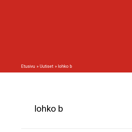
Siirry
sisältöön
Etusivu
Uutiset
lohko b
lohko b