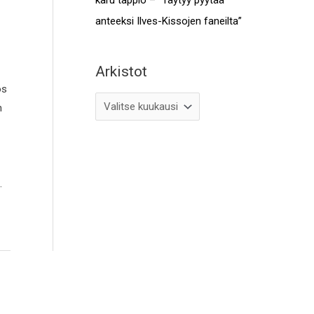
anteeksi Ilves-Kissojen faneilta”
Arkistot
ös
n
…