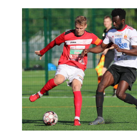
Kolmonen
pyritään
aloittamaan
13.6.