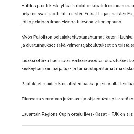
Hallitus päätti keskeyttää Palloliiton kilpailutoiminnan
neljännesvälieräottelut, miesten Futsal-Liigan, naisten F
jotka pelataan ilman yleisöä tulevana viikonloppuna.
Myös Palloliiton pelaajakehitystapahtumat, kuten Huuhkaja
ja alueturnaukset sekä valmentajakoulutukset on toistaise
Lisäksi ottaen huomioon Valtioneuvoston suositukset koro
keskeyttämään harjoitus- ja turnaustapahtumat maalisku
Päätökset muiden kansallisten pääsarjojen osalta tehdään
Tilannetta seurataan jatkuvasti ja ohjeistuksia päivitetään
Lauantain Regions Cupin ottelu Ilves-Kissat – FJK on siis