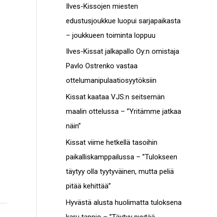
c
Ilves-Kissojen miesten
t
h
edustusjoukkue luopui sarjapaikasta
o
f
– joukkueen toiminta loppuu
t
o
Ilves-Kissat jalkapallo Oy:n omistaja
r
Pavlo Ostrenko vastaa
:
ottelumanipulaatiosyytöksiin
Kissat kaataa VJS:n seitsemän
maalin ottelussa – ”Yritämme jatkaa
näin”
Kissat viime hetkellä tasoihin
paikalliskamppailussa – ”Tulokseen
täytyy olla tyytyväinen, mutta peliä
pitää kehittää”
Hyvästä alusta huolimatta tuloksena
karu tappio – ”Täytyy pyytää