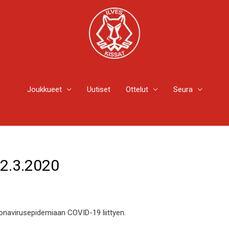
Joukkueet
Uutiset
Ottelut
Seura
12.3.2020
koronavirusepidemiaan COVID-19 liittyen.