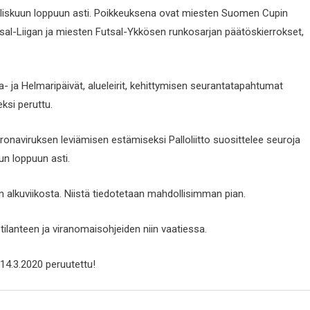
 maaliskuun loppuun asti. Poikkeuksena ovat miesten Suomen Cupin
utsal-Liigan ja miesten Futsal-Ykkösen runkosarjan päätöskierrokset,
- ja Helmaripäivät, alueleirit, kehittymisen seurantatapahtumat
ksi peruttu.
naviruksen leviämisen estämiseksi Palloliitto suosittelee seuroja
un loppuun asti.
 alkuviikosta. Niistä tiedotetaan mahdollisimman pian.
 tilanteen ja viranomaisohjeiden niin vaatiessa.
 14.3.2020 peruutettu!