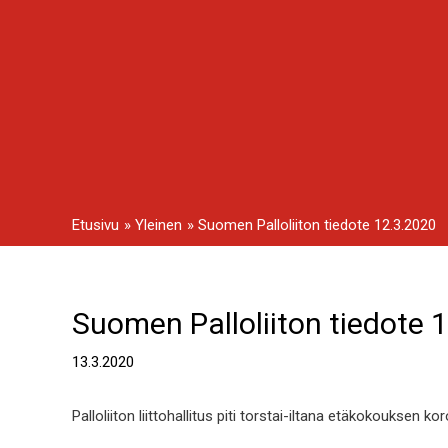
Siirry
sisältöön
Etusivu
Yleinen
Suomen Palloliiton tiedote 12.3.2020
Suomen Palloliiton tiedote 
Artikkelien
selaus
13.3.2020
Palloliiton liittohallitus piti torstai-iltana etäkokouksen 