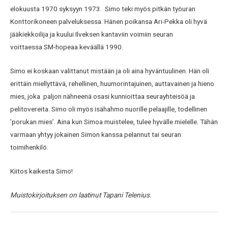
elokuusta 1970 syksyyn 1973. Simo teki myös pitkän työuran
Konttorikoneen palveluksessa. Hänen poikansa Ari-Pekka oli hyvä
jääkiekkoilija ja kuului Ilveksen kantaviin voimiin seuran
voittaessa SM-hopeaa keväällä 1990.
Simo ei koskaan valittanut mistään ja oli aina hyväntuulinen. Hän oli
erittäin miellyttävä, rehellinen, huumorintajuinen, auttavainen ja hieno
mies, joka paljon nähneenä osasi kunnioittaa seurayhteisöä ja
pelitovereita. Simo oli myös isähahmo nuorille pelaajille, todellinen
’porukan mies’. Aina kun Simoa muistelee, tulee hyvälle mielelle. Tähän
varmaan yhtyy jokainen Simon kanssa pelannut tai seuran
toimihenkilö.
Kiitos kaikesta Simo!
Muistokirjoituksen on laatinut Tapani Telenius.