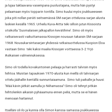
ja lujaa taklaavana vasempana puolustajana, mutta hän pystyi
pelaamaan myös topparin tontilla. Simo kuului myös joukkueeseen
joka piti nollan peräti seitsemässä SM-sarjan ottelussa sarjan alusta
laskien kesällä 1965. Urheilu Kuva-Aitta teki silloin jutun Kissoista
otsikolla ’Suomalaisen jalkapallon kevätihme’. Simo oli myös
ratkaisevasti vaikuttamassa Kissojen nousuun takaisin SM-sarjaan
1968. Nousukarsintasarjan yhdessä ratkaisuottelussa Kuopion Eloa
vastaan Simo teki kaksi maalia Kissojen voittaessa 3-2 Yrjö
Asikaisen valmennuksessa.
Simo oli todella kovakuntoinen pelaaja ja harrasti talvisin myös
hiihtoa. Muistan tapauksen 1970-alusta kun meillä oli talvisarjan
ottelu jäähallin kentällä sunnuntaiaamuna. Simo tuli paikalle ja huusi:
’Mää kävin jätkät aamulla jo Niihamassa’! Simo oli tehnyt pitkän
hiihtolenkin aikaisin pyhäaamuna ennen peliä, mutta se ei hänen
menoaan haitannut.
Itselläni oli ilo ja kunnia olla Simon kanssa samassa joukkueessa