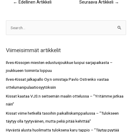
←
Edellinen Artikkeli
Seuraava Artikkeli
→
A
S
r
e
k
a
i
Viimeisimmät artikkelit
r
s
c
Ilves-Kissojen miesten edustusjoukkue luopui sarjapaikasta –
t
h
joukkueen toiminta loppuu
o
f
Ilves-Kissat jalkapallo Oy:n omistaja Pavlo Ostrenko vastaa
t
o
ottelumanipulaatiosyytöksiin
r
Kissat kaataa VJS:n seitsemän maalin ottelussa – ”Yritämme jatkaa
:
näin”
Kissat viime hetkellä tasoihin paikalliskamppailussa – ”Tulokseen
täytyy olla tyytyväinen, mutta peliä pitää kehittää”
Hyvästä alusta huolimatta tuloksena karu tappio – ”Täytyy pyytää