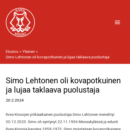
Siirry
Pääv
sisältöön
Etusivu
Yleinen
Simo Lehtonen oli kovapotkuinen ja lujaa taklaava puolustaja
Artikkelien
Simo Lehtonen oli kovapotkuinen
selaus
ja lujaa taklaava puolustaja
20.2.2024
Ilves-Kissojen pitkäaikainen puolustaja Simo Lehtonen menehtyi
30.12.2023. Simo oli syntynyt 22.11.1936 Messukylässä ja edusti
Ilves-Kissoja kausina 1959-1973. Simo muistetaan kovapotkuisena