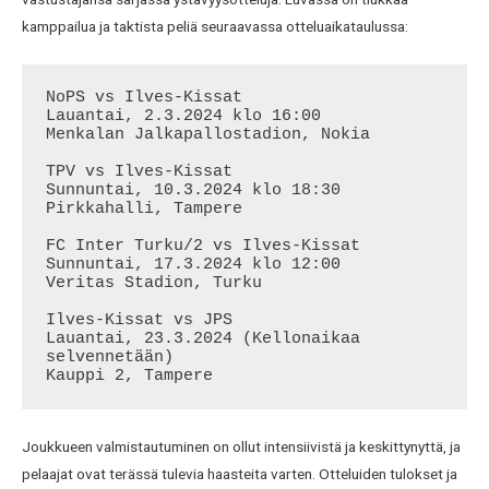
kamppailua ja taktista peliä seuraavassa otteluaikataulussa:
NoPS vs Ilves-Kissat

Lauantai, 2.3.2024 klo 16:00

Menkalan Jalkapallostadion, Nokia

TPV vs Ilves-Kissat

Sunnuntai, 10.3.2024 klo 18:30

Pirkkahalli, Tampere

FC Inter Turku/2 vs Ilves-Kissat

Sunnuntai, 17.3.2024 klo 12:00

Veritas Stadion, Turku

Ilves-Kissat vs JPS

Lauantai, 23.3.2024 (Kellonaikaa 
selvennetään)

Kauppi 2, Tampere
Joukkueen valmistautuminen on ollut intensiivistä ja keskittynyttä, ja
pelaajat ovat terässä tulevia haasteita varten. Otteluiden tulokset ja