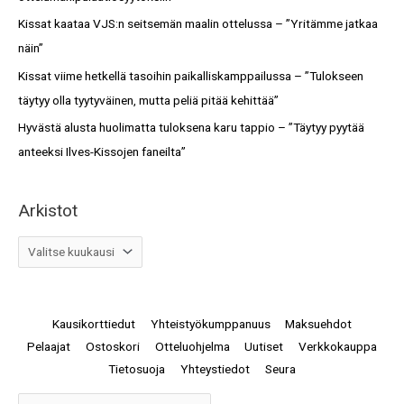
r
Kissat kaataa VJS:n seitsemän maalin ottelussa – ”Yritämme jatkaa
:
näin”
Kissat viime hetkellä tasoihin paikalliskamppailussa – ”Tulokseen
täytyy olla tyytyväinen, mutta peliä pitää kehittää”
Hyvästä alusta huolimatta tuloksena karu tappio – ”Täytyy pyytää
anteeksi Ilves-Kissojen faneilta”
Arkistot
Kausikorttiedut
Yhteistyökumppanuus
Maksuehdot
Pelaajat
Ostoskori
Otteluohjelma
Uutiset
Verkkokauppa
Tietosuoja
Yhteystiedot
Seura
Arkistot