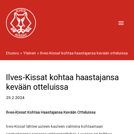
Siirry
Pääv
sisältöön
Etusivu
Yleinen
Ilves-Kissat kohtaa haastajansa kevään otteluissa
Artikkelien
Ilves-Kissat kohtaa haastajansa
selaus
kevään otteluissa
25.2.2024
Ilves-Kissat Kohtaa Haastajansa Kevään Otteluissa
lves-Kissat lähtee uuteen kauteen valmiina kohtaamaan
vastustajansa sarjassa ystävyysotteluja. Luvassa on tiukkaa