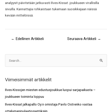
analyysit päivitetään jatkuvasti Ilves-Kissat -joukkueen virallisilla
sivuilla. Kannattajia rohkaistaan tukemaan suosikkejaan näissä
kevään mittelöissä.
←
Edellinen Artikkeli
Seuraava Artikkeli
→
A
S
r
e
k
a
i
Viimeisimmät artikkelit
r
s
c
Ilves-Kissojen miesten edustusjoukkue luopui sarjapaikasta –
t
h
joukkueen toiminta loppuu
o
f
Ilves-Kissat jalkapallo Oy:n omistaja Pavlo Ostrenko vastaa
t
o
ottelumanipulaatiosyytöksiin