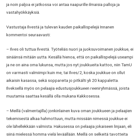
ja noin paljoa ei jatkossa voi antaa naapurille ilmaisia palloja ja
vastahyökkäyksiä.
Vastustaja Ilvestä ja tulevan kauden paikallispelejä Innanen
kommentoi seuraavasti:
– Ilves oli tuttua Ilvestä. Työteliäs nuori ja juoksuvoimanen joukkue, ei
sinäänsä mitään uutta. Kesällä hienoa, että on paikallispelejä useampi
ja ne on aina oma lukunsa, mutta jos nyt joukkueita kattoo, niin TamU
on varmasti valmiimpi kuin me, tai Ilves/2, koska joukkue on ollut
aikaisin kasassa, sekä soppareita jo pitkälti yli 20 kappaletta.
Ilveksellä myös on pelaajia edustusjoukkueen reeniryhmässä, joista
muutamia saattaa kesällä olla mukana Kakkosessa.
– Meillä (valmentajilla) jonkinlainen kuva oman joukkueen ja pelaajien
tekemisestä alkaa hahmottuun, mutta missään nimessä joukkue ei
ole lähellekkään valmista. Hakusessa on pelaajia jokaiseen linjaan, eli
siinä mielessä homma vielä leväällään. Meillä on selkeitä tavotteita