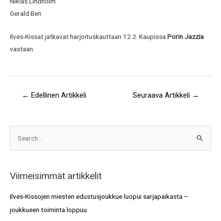
Niklas Lindholm
Gerald Ben
Ilves-Kissat jatkavat harjoituskauttaan 12.2. Kaupissa
Porin Jazzia
vastaan.
←
Edellinen Artikkeli
Seuraava Artikkeli
→
A
S
r
e
k
a
i
Viimeisimmät artikkelit
r
s
c
Ilves-Kissojen miesten edustusjoukkue luopui sarjapaikasta –
t
h
joukkueen toiminta loppuu
o
f