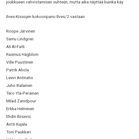
joukkueen vahvistamisen suhteen, mutta aika näyttää kuinka käy.
Ilves-Kissojen kokoonpano Ilves/2 vastaan:
Roope Järvinen
Samu Lindgren
Ali Al-Fatli
Rasmus Hägblom
Ville Puustinen
Patrik Ahola
Leevi Antinaho
Juho Ihalainen
Tero Ylä-Peräinen
Milad Zanidpour
Erkka Helminen
Ehdin Ibisevic
Antti Kujala
Toni Paukkeri