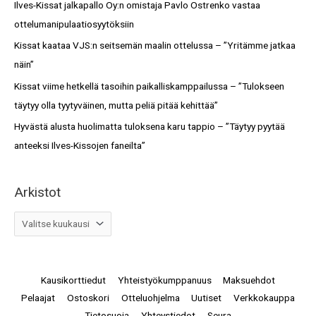
Ilves-Kissat jalkapallo Oy:n omistaja Pavlo Ostrenko vastaa
t
o
ottelumanipulaatiosyytöksiin
r
Kissat kaataa VJS:n seitsemän maalin ottelussa – ”Yritämme jatkaa
:
näin”
Kissat viime hetkellä tasoihin paikalliskamppailussa – ”Tulokseen
täytyy olla tyytyväinen, mutta peliä pitää kehittää”
Hyvästä alusta huolimatta tuloksena karu tappio – ”Täytyy pyytää
anteeksi Ilves-Kissojen faneilta”
Arkistot
Kausikorttiedut
Yhteistyökumppanuus
Maksuehdot
Pelaajat
Ostoskori
Otteluohjelma
Uutiset
Verkkokauppa
Tietosuoja
Yhteystiedot
Seura