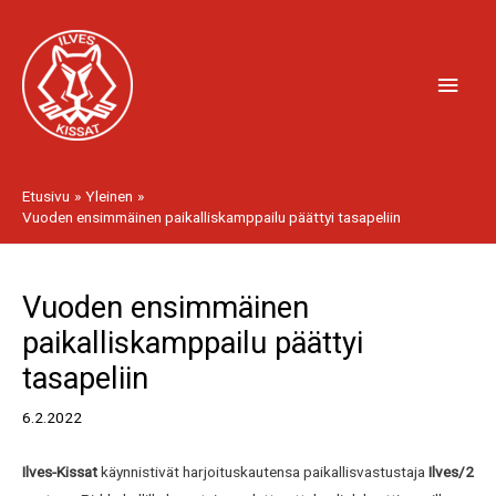
Siirry
Pääv
sisältöön
Etusivu
Yleinen
Vuoden ensimmäinen paikalliskamppailu päättyi tasapeliin
Artikkelien
Vuoden ensimmäinen
selaus
paikalliskamppailu päättyi
tasapeliin
6.2.2022
Ilves-Kissat
käynnistivät harjoituskautensa paikallisvastustaja
Ilves/2