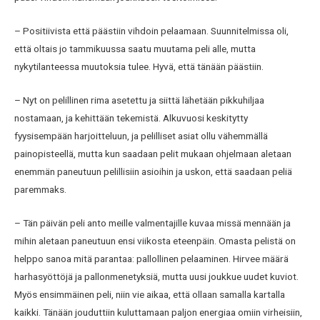
– Positiivista että päästiin vihdoin pelaamaan. Suunnitelmissa oli,
että oltais jo tammikuussa saatu muutama peli alle, mutta
nykytilanteessa muutoksia tulee. Hyvä, että tänään päästiin.
– Nyt on pelillinen rima asetettu ja siittä lähetään pikkuhiljaa
nostamaan, ja kehittään tekemistä. Alkuvuosi keskitytty
fyysisempään harjoitteluun, ja pelilliset asiat ollu vähemmällä
painopisteellä, mutta kun saadaan pelit mukaan ohjelmaan aletaan
enemmän paneutuun pelillisiin asioihin ja uskon, että saadaan peliä
paremmaks.
– Tän päivän peli anto meille valmentajille kuvaa missä mennään ja
mihin aletaan paneutuun ensi viikosta eteenpäin. Omasta pelistä on
helppo sanoa mitä parantaa: pallollinen pelaaminen. Hirvee määrä
harhasyöttöjä ja pallonmenetyksiä, mutta uusi joukkue uudet kuviot.
Myös ensimmäinen peli, niin vie aikaa, että ollaan samalla kartalla
kaikki. Tänään jouduttiin kuluttamaan paljon energiaa omiin virheisiin,