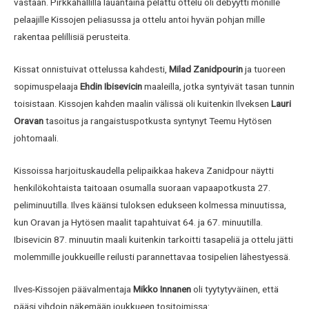
vastaan. Pirkkahallilla lauantaina pelattu ottelu oli debyytti monille
pelaajille Kissojen peliasussa ja ottelu antoi hyvän pohjan mille
rakentaa pelillisiä perusteita.
Kissat onnistuivat ottelussa kahdesti,
Milad Zanidpourin
ja tuoreen
sopimuspelaaja
Ehdin Ibisevicin
maaleilla, jotka syntyivät tasan tunnin
toisistaan. Kissojen kahden maalin välissä oli kuitenkin Ilveksen
Lauri
Oravan
tasoitus ja rangaistuspotkusta syntynyt Teemu Hytösen
johtomaali.
Kissoissa harjoituskaudella pelipaikkaa hakeva Zanidpour näytti
henkilökohtaista taitoaan osumalla suoraan vapaapotkusta 27.
peliminuutilla. Ilves käänsi tuloksen edukseen kolmessa minuutissa,
kun Oravan ja Hytösen maalit tapahtuivat 64. ja 67. minuutilla.
Ibisevicin 87. minuutin maali kuitenkin tarkoitti tasapeliä ja ottelu jätti
molemmille joukkueille reilusti parannettavaa tosipelien lähestyessä.
Ilves-Kissojen päävalmentaja
Mikko Innanen
oli tyytytyväinen, että
pääsi vihdoin näkemään joukkueen tositoimissa: