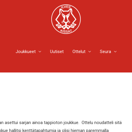
Joukkueet
Uutiset
Ottelut
Seura
an asettui sarjan ainoa tappioton joukkue. Ottelu noudatteli sitä
kkue hallitsi kenttätapahtumia ja olisi hieman paremmalla