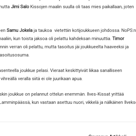
 mutta
Jimi Salo
Kissojen maalin suulla oli taas mies paikallaan, joten
keen
Samu Jokela
ja taukoa vietettiin kotijoukkueen johdossa. NoPS:n
aliin, kun toista jaksoa oli pelattu kahdeksan minuuttia.
Timor
in verran oli pelattu, mutta tasoitus jäi joukkueelta haaveeksi ja
 tasoitusosuma.
senteella joukkue pelasi. Vieraat keskittyivät liikaa sanalliseen
vihreällä veralla siitä ei ole juurikaan apua.
kin joukkue on pelannut ottelun enemmän. Ilves-Kissat yrittää
na Lamminpäässä, kun vastaan asettuu nuori, vikkelä ja nälkäinen Ilvek