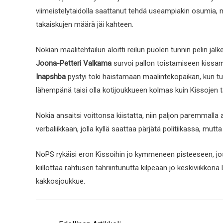
viimeistelytaidolla saattanut tehdä useampiakin osumia,
takaiskujen määrä jäi kahteen.
Nokian maalitehtailun aloitti reilun puolen tunnin pelin jäl
Joona-Petteri Valkama
survoi pallon toistamiseen kissama
Inapshba
pystyi toki haistamaan maalintekopaikan, kun tunn
lähempänä taisi olla kotijoukkueen kolmas kuin Kissojen
Nokia ansaitsi voittonsa kiistatta, niin paljon paremmalla a
verbaliikkaan, jolla kyllä saattaa pärjätä politiikassa, mutta 
NoPS rykäisi eron Kissoihin jo kymmeneen pisteeseen, jos
kiillottaa rahtusen tahriintunutta kilpeään jo keskiviikko
kakkosjoukkue.