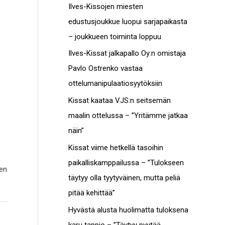
c
Ilves-Kissojen miesten
t
h
edustusjoukkue luopui sarjapaikasta
o
f
– joukkueen toiminta loppuu
t
o
Ilves-Kissat jalkapallo Oy:n omistaja
r
Pavlo Ostrenko vastaa
:
ottelumanipulaatiosyytöksiin
Kissat kaataa VJS:n seitsemän
maalin ottelussa – ”Yritämme jatkaa
näin”
Kissat viime hetkellä tasoihin
paikalliskamppailussa – ”Tulokseen
sen
täytyy olla tyytyväinen, mutta peliä
pitää kehittää”
Hyvästä alusta huolimatta tuloksena
karu tappio – ”Täytyy pyytää