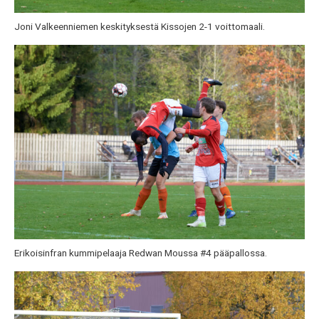
Joni Valkeenniemen keskityksestä Kissojen 2-1 voittomaali.
Erikoisinfran kummipelaaja Redwan Moussa #4 pääpallossa.