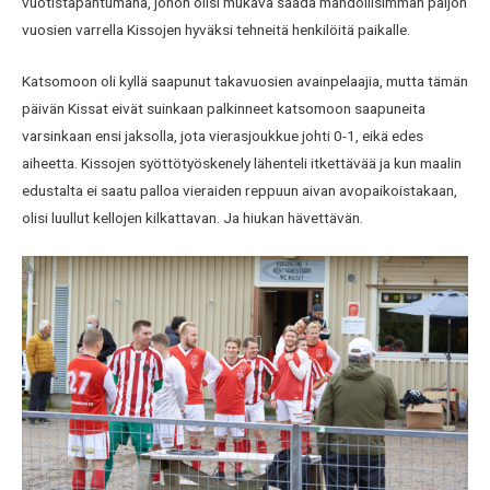
vuotistapahtumana, johon olisi mukava saada mahdollisimman paljon
vuosien varrella Kissojen hyväksi tehneitä henkilöitä paikalle.
Katsomoon oli kyllä saapunut takavuosien avainpelaajia, mutta tämän
päivän Kissat eivät suinkaan palkinneet katsomoon saapuneita
varsinkaan ensi jaksolla, jota vierasjoukkue johti 0-1, eikä edes
aiheetta. Kissojen syöttötyöskenely lähenteli itkettävää ja kun maalin
edustalta ei saatu palloa vieraiden reppuun aivan avopaikoistakaan,
olisi luullut kellojen kilkattavan. Ja hiukan hävettävän.