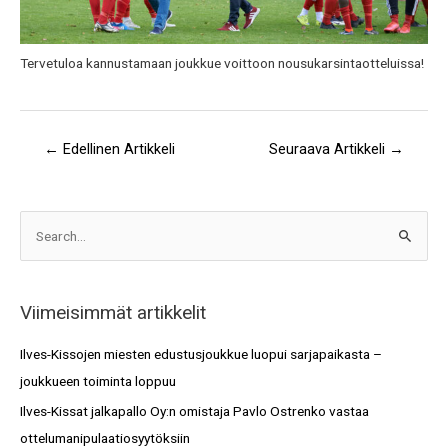
Tervetuloa kannustamaan joukkue voittoon nousukarsintaotteluissa!
←
Edellinen Artikkeli
Seuraava Artikkeli
→
A
S
r
e
k
a
i
Viimeisimmät artikkelit
r
s
c
Ilves-Kissojen miesten edustusjoukkue luopui sarjapaikasta –
t
h
joukkueen toiminta loppuu
o
f
Ilves-Kissat jalkapallo Oy:n omistaja Pavlo Ostrenko vastaa
t
o
ottelumanipulaatiosyytöksiin