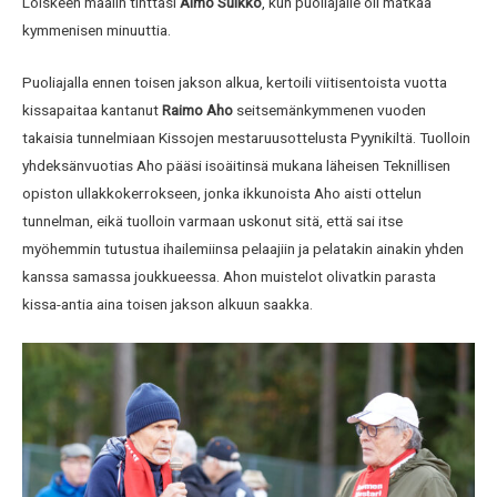
Loiskeen maalin tinttasi
Aimo Sulkko
, kun puoliajalle oli matkaa
kymmenisen minuuttia.
Puoliajalla ennen toisen jakson alkua, kertoili viitisentoista vuotta
kissapaitaa kantanut
Raimo Aho
seitsemänkymmenen vuoden
takaisia tunnelmiaan Kissojen mestaruusottelusta Pyynikiltä. Tuolloin
yhdeksänvuotias Aho pääsi isoäitinsä mukana läheisen Teknillisen
opiston ullakkokerrokseen, jonka ikkunoista Aho aisti ottelun
tunnelman, eikä tuolloin varmaan uskonut sitä, että sai itse
myöhemmin tutustua ihailemiinsa pelaajiin ja pelatakin ainakin yhden
kanssa samassa joukkueessa. Ahon muistelot olivatkin parasta
kissa-antia aina toisen jakson alkuun saakka.