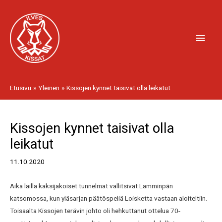
Siirry
Pääv
sisältöön
Etusivu
Yleinen
Kissojen kynnet taisivat olla leikatut
Artikkelien
Kissojen kynnet taisivat olla
selaus
leikatut
11.10.2020
Aika lailla kaksijakoiset tunnelmat vallitsivat Lamminpän
katsomossa, kun yläsarjan päätöspeliä Loisketta vastaan aloiteltiin.
Toisaalta Kissojen terävin johto oli hehkuttanut ottelua 70-