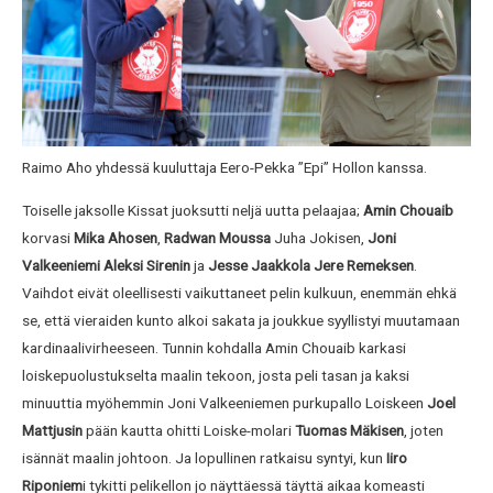
Raimo Aho yhdessä kuuluttaja Eero-Pekka ”Epi” Hollon kanssa.
Toiselle jaksolle Kissat juoksutti neljä uutta pelaajaa;
Amin Chouaib
korvasi
Mika Ahosen
,
Radwan Moussa
Juha Jokisen,
Joni
Valkeeniemi Aleksi Sirenin
ja
Jesse Jaakkola Jere
Remeksen
.
Vaihdot eivät oleellisesti vaikuttaneet pelin kulkuun, enemmän ehkä
se, että vieraiden kunto alkoi sakata ja joukkue syyllistyi muutamaan
kardinaalivirheeseen. Tunnin kohdalla Amin Chouaib karkasi
loiskepuolustukselta maalin tekoon, josta peli tasan ja kaksi
minuuttia myöhemmin Joni Valkeeniemen purkupallo Loiskeen
Joel
Mattjusin
pään kautta ohitti Loiske-molari
Tuomas
Mäkisen
, joten
isännät maalin johtoon. Ja lopullinen ratkaisu syntyi, kun
Iiro
Riponiem
i tykitti pelikellon jo näyttäessä täyttä aikaa komeasti