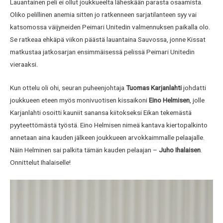
Lauantainen peli ei ollut joukkueelta läheskään parasta osaamista.
Oliko pelillinen anemia sitten jo ratkenneen sarjatilanteen syy vai
katsomossa väijyneiden Peimari Unitedin valmennuksen paikalla olo.
Se ratkeaa ehkäpä viikon päästä lauantaina Sauvossa, jonne Kissat
matkustaa jatkosarjan ensimmäisessä pelissä Peimari Unitedin
vieraaksi.
Kun ottelu oli ohi, seuran puheenjohtaja
Tuomas Karjanlahti
johdatti
joukkueen eteen myös monivuotisen kissaikoni
Eino
Helmisen
, jolle
Karjanlahti osoitti kauniit sanansa kiitokseksi Eikan tekemästä
pyyteettömästä työstä. Eino Helmisen nimeä kantava kiertopalkinto
annetaan aina kauden jälkeen joukkueen arvokkaimmalle pelaajalle.
Näin Helminen sai palkita tämän kauden pelaajan –
Juho Ihalaisen
.
Onnittelut Ihalaiselle!