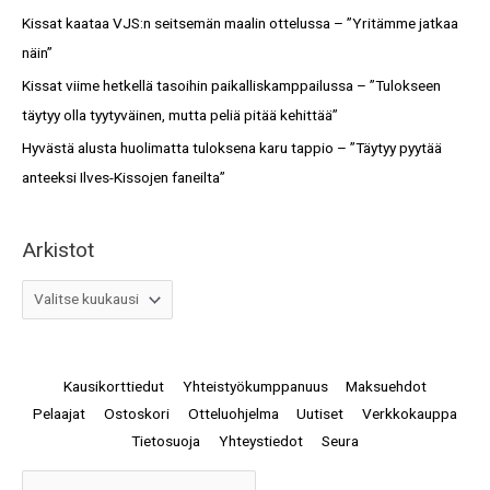
r
Kissat kaataa VJS:n seitsemän maalin ottelussa – ”Yritämme jatkaa
:
näin”
Kissat viime hetkellä tasoihin paikalliskamppailussa – ”Tulokseen
täytyy olla tyytyväinen, mutta peliä pitää kehittää”
Hyvästä alusta huolimatta tuloksena karu tappio – ”Täytyy pyytää
anteeksi Ilves-Kissojen faneilta”
Arkistot
Kausikorttiedut
Yhteistyökumppanuus
Maksuehdot
Pelaajat
Ostoskori
Otteluohjelma
Uutiset
Verkkokauppa
Tietosuoja
Yhteystiedot
Seura
Arkistot