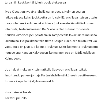
turva niin keskikentällä, kuin puolustuksessa.
Ilves-Kissat on nyt aika lähellä sarjanousua. Kolmen seuran
jatkosarjassa kaksi joukkuetta on jo selvillä, ensi lauantaisen ottelun
osapuolet sekä kolmanneksi tuleva joukkue eteläisistä Kolmosen
lohkoista, todennäköisesti KäPa ellei sitten Futura Porvoosta.
Kauden viimeinen peli pelataankin Tampereella lokakuun viimeisenä
lauantaina. Pelipaikkana tällä tietoa Kaupin uunituore tekonurmi. Ja
vastustaja on juuri tuo kolmas joukkue. Kaksi kolmesta joukkueesta
nousee ensi kauden Kakkoseen, kolmannen osa on jäädä edelleen
Kolmoseen.
Jos haluat mukaan yhteismatkalle Sauvoon ensi lauantaiksi,
ilmoittaudu puheenjohtaja Karjanlahdelle sähköisesti osoitteeseen:
tuomas.karjanlahti(at)ilves-kissat.fi.
Kuvat: Anssi Takala
Teksti: Epi Hollo