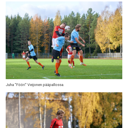
Juha ”Fööri” Veijonen pääpallossa.