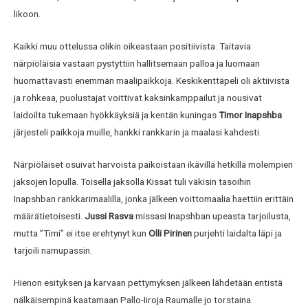
likoon.
Kaikki muu ottelussa olikin oikeastaan positiivista. Taitavia
närpiöläisia vastaan pystyttiin hallitsemaan palloa ja luomaan
huomattavasti enemmän maalipaikkoja. Keskikenttäpeli oli aktiivista
ja rohkeaa, puolustajat voittivat kaksinkamppailut ja nousivat
laidoilta tukemaan hyökkäyksiä ja kentän kuningas
Timor Inapshba
järjesteli paikkoja muille, hankki rankkarin ja maalasi kahdesti.
Närpiöläiset osuivat harvoista paikoistaan ikävillä hetkillä molempien
jaksojen lopulla. Toisella jaksolla Kissat tuli väkisin tasoihin
Inapshban rankkarimaalilla, jonka jälkeen voittomaalia haettiin erittäin
määrätietoisesti.
Jussi Rasva
missasi Inapshban upeasta tarjoilusta,
mutta ”Timi” ei itse erehtynyt kun
Olli Pirinen
purjehti laidalta läpi ja
tarjoili namupassin.
Hienon esityksen ja karvaan pettymyksen jälkeen lähdetään entistä
nälkäisempinä kaatamaan Pallo-Iiroja Raumalle jo torstaina.