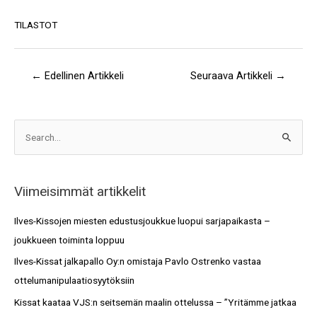
TILASTOT
←
Edellinen Artikkeli
Seuraava Artikkeli
→
A
S
r
e
k
a
i
Viimeisimmät artikkelit
r
s
c
Ilves-Kissojen miesten edustusjoukkue luopui sarjapaikasta –
t
h
joukkueen toiminta loppuu
o
f
Ilves-Kissat jalkapallo Oy:n omistaja Pavlo Ostrenko vastaa
t
o
ottelumanipulaatiosyytöksiin
r
Kissat kaataa VJS:n seitsemän maalin ottelussa – ”Yritämme jatkaa
: