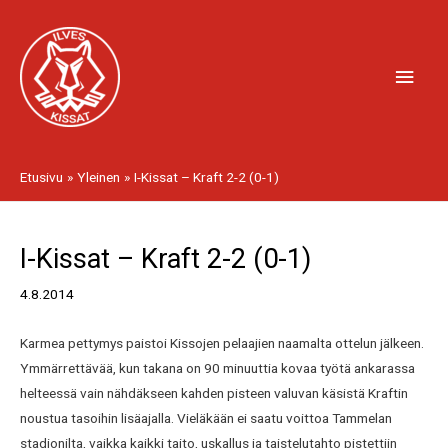
Siirry
Pääv
sisältöön
Etusivu
Yleinen
I-Kissat – Kraft 2-2 (0-1)
Artikkelien
I-Kissat – Kraft 2-2 (0-1)
selaus
4.8.2014
Karmea pettymys paistoi Kissojen pelaajien naamalta ottelun jälkeen.
Ymmärrettävää, kun takana on 90 minuuttia kovaa työtä ankarassa
helteessä vain nähdäkseen kahden pisteen valuvan käsistä Kraftin
noustua tasoihin lisäajalla. Vieläkään ei saatu voittoa Tammelan
stadionilta, vaikka kaikki taito, uskallus ja taistelutahto pistettiin