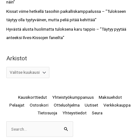
näin”
Kissat viime hetkellä tasoihin paikalliskamppailussa – ”Tulokseen
täytyy olla tyytyväinen, mutta peliä pitää kehittää”
Hyvästä alusta huolimatta tuloksena karu tappio – ”Täytyy pyytää
anteeksi Ilves-Kissojen faneilta”
Arkistot
Kausikorttiedut
Yhteistyökumppanuus
Maksuehdot
Pelaajat
Ostoskori
Otteluohjelma
Uutiset
Verkkokauppa
Tietosuoja
Yhteystiedot
Seura
Arkistot
Search
for: