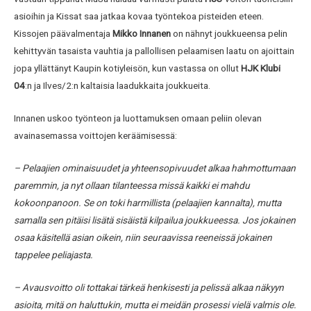
asioihin ja Kissat saa jatkaa kovaa työntekoa pisteiden eteen.
Kissojen päävalmentaja
Mikko Innanen
on nähnyt joukkueensa pelin
kehittyvän tasaista vauhtia ja pallollisen pelaamisen laatu on ajoittain
jopa yllättänyt Kaupin kotiyleisön, kun vastassa on ollut
HJK Klubi
04
:n ja Ilves/2:n kaltaisia laadukkaita joukkueita.
Innanen uskoo työnteon ja luottamuksen omaan peliin olevan
avainasemassa voittojen keräämisessä:
– Pelaajien ominaisuudet ja yhteensopivuudet alkaa hahmottumaan
paremmin, ja nyt ollaan tilanteessa missä kaikki ei mahdu
kokoonpanoon. Se on toki harmillista (pelaajien kannalta), mutta
samalla sen pitäisi lisätä sisäistä kilpailua joukkueessa. Jos jokainen
osaa käsitellä asian oikein, niin seuraavissa reeneissä jokainen
tappelee peliajasta.
– Avausvoitto oli tottakai tärkeä henkisesti ja pelissä alkaa näkyyn
asioita, mitä on haluttukin, mutta ei meidän prosessi vielä valmis ole.