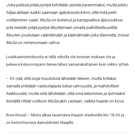
Joka pelissä pitää pystyä kehittään asioita paremmaksi, mutta pikku
hiljaa aletaan kaikki saamaan ajatuksesta kiinni, että mitä pelin
voittaminen vaatii. MuSa on kokenut ja kamppaileva äijä-joukkue,
jota meidän pitää pystyä liikuttamaan omalla pallollisella pelillä.
Muuten joudutaan vääntämään ja kääntämään joka tilannetta, missä
MuSa on nimenomaan vahva.
Loukkaantumishuolia ei tällä viikolla ole Innasen mukaan ole ja
pelaava kokooonpano lienee lähes samanakaltainen kuin viikko sitten
–
En nää, että isoja muutoksia lähetään tekeen, mutta tottakai
samalla yritetään vastustajasta lukea vahvuudet, ja mahdolliset
heikkoudet, mutta siitä lähdetään, että oma tekeminen ja työmäärä
kentällä riittää voittoon MuSa:akin vastaan, vaikka haaste on kova.
Ilves-Kissat – MuSa alkaa lauantaina Kaupin stadionilla klo 18.30 ja
on katsottavissa Aamulehden tilaajille.