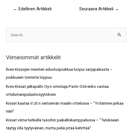
←
Edellinen Artikkeli
Seuraava Artikkeli
→
A
S
r
e
k
a
i
Viimeisimmät artikkelit
r
s
c
Ilves-Kissojen miesten edustusjoukkue luopui sarjapaikasta –
t
h
joukkueen toiminta loppuu
o
f
Ilves-Kissat jalkapallo Oy:n omistaja Pavlo Ostrenko vastaa
t
o
ottelumanipulaatiosyytöksiin
r
Kissat kaataa VJS:n seitsemän maalin ottelussa – ”Yritämme jatkaa
:
näin”
Kissat viime hetkellä tasoihin paikalliskamppailussa – ”Tulokseen
täytyy olla tyytyväinen, mutta peliä pitää kehittää”