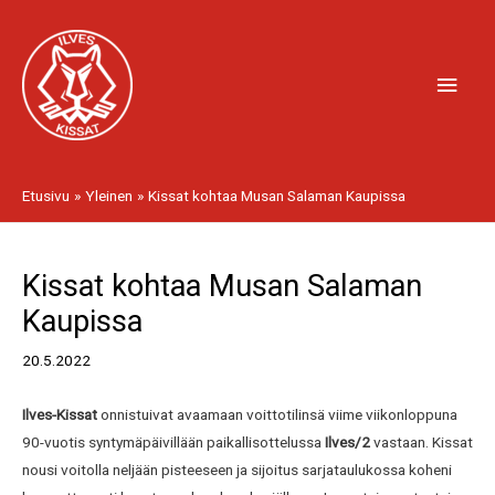
Siirry
Pääv
sisältöön
Etusivu
Yleinen
Kissat kohtaa Musan Salaman Kaupissa
Artikkelien
Kissat kohtaa Musan Salaman
selaus
Kaupissa
20.5.2022
Ilves-Kissat
onnistuivat avaamaan voittotilinsä viime viikonloppuna
90-vuotis syntymäpäivillään paikallisottelussa
Ilves/2
vastaan. Kissat
nousi voitolla neljään pisteeseen ja sijoitus sarjataulukossa koheni