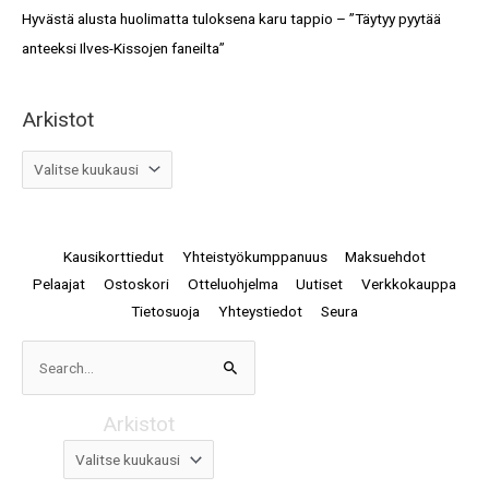
Hyvästä alusta huolimatta tuloksena karu tappio – ”Täytyy pyytää
anteeksi Ilves-Kissojen faneilta”
Arkistot
Kausikorttiedut
Yhteistyökumppanuus
Maksuehdot
Pelaajat
Ostoskori
Otteluohjelma
Uutiset
Verkkokauppa
Tietosuoja
Yhteystiedot
Seura
Arkistot
Search
for:
Arkistot