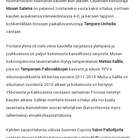
huomattavasti haastavan kauden alun jälkeen. Lauantain vastustaja
Musan Salama
on pelannut toistaiseksi vasta kaksi ottelua, voittaen
kauden avauksensa Hämeenlinnassa 4-0, ja kärsien tappion
kotikentällään Kissojen paikallisvastustaja
Tampere Unitedia
vastaan.
Porilaisryhmä oli vielä viime kaudella sarjatasoa ylempänä ja
joukkueessa on paljon kokemusta kansallisista sarjoista. Musan
kokoonpanosta lauantainakin löytyy tamperelainen
Matias Sallila
,
joka on
Tampereen Palloveikkojen
kasvatti ja edusti TPV:n
edustusjoukkuetta 44 kertaa vuosina 2011-2014. MuSa:a Sallila on
edustanut vuodesta 2015 alkaen ja kokemusta on kertynyt
Ykkösestä ja Kakkosesta runsaasti seitsemän Porissa vietetyn
kauden aikana. Sallilan mietteitä Kissat-ottelun alla voi kuulla
lauantaina Aamulehden suoran lähetyksen (katsottavissa myös
tallenteena) ennakkohaastattelussa.
Kahden sarjaottelunsa välissä Suomen Cupista
Salon Palloilijoita
vastaan tippunut MuSa haluaa varmasti palata
HJS
-voiton tuoneisiin