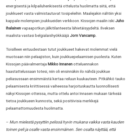
energisestä ja kilpailuhenkisestä ottelusta huolimatta siitä, että
joukkueet vasta valmistautuvat tosipeleihin. Maalejakin nähtiin yksi
kappale molempien joukkueiden verkkoon. Kissojen maalin iski
Juho
Ihalainen
vapaapotkun jälkitilanteesta lähietäisyydeltä. Ilveksen
maalista vastasi belgialaishyökkääjä
Jorn Vancamp.
Toisilleen entuudestaan tutut joukkueet hakevat molemmat vielä
muotoaan niin pelaajiston, kuin joukkuepelaamisen puolesta. Kuten
Kissojen päävalmentaja
Mikko Innanen
otteluennakon
haastattelussaan totesi, niin oli ensinnäkin ilo nähdä joukkue
peliasussaan ensimmäistä kertaa reiluun kuukauteen. Pitkähkö tauko
pelaamisesta kriittisessä vaiheessa harjoituskautta luonnollisesti
näkyi Kissojen otteissa, mutta ottelu antoi Innasen mukaan tärkeää
tietoa joukkueen kunnosta, sekä positiivisia merkkejä
pelaamattomuudesta huolimatta.
–
Mun mielestä pysyttiin pelissä hyvin mukana vaikka vasta kauden
toinen peli ja osalle vasta ensinmäinen. Sen osalta näyttää, että