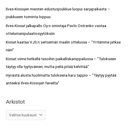
s
c
Ilves-Kissojen miesten edustusjoukkue luopui sarjapaikasta –
t
h
joukkueen toiminta loppuu
o
f
Ilves-Kissat jalkapallo Oy:n omistaja Pavlo Ostrenko vastaa
t
o
ottelumanipulaatiosyytöksiin
r
Kissat kaataa VJS:n seitsemän maalin ottelussa – ”Yritämme jatkaa
:
näin”
Kissat viime hetkellä tasoihin paikalliskamppailussa – ”Tulokseen
täytyy olla tyytyväinen, mutta peliä pitää kehittää”
Hyvästä alusta huolimatta tuloksena karu tappio – ”Täytyy pyytää
anteeksi Ilves-Kissojen faneilta”
Arkistot