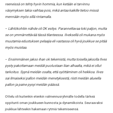
reeneissä on tehty hyvin hommia, kun ketään ei tarvinnu
väsymyksen takia vaihtaa pois, mikä antaa kaikille tietoo missä
mennään myös sillä rintamalla.
–
Lähtökohtiin nähde oli OK esitys. Parannettavaa toki paljon, mutta
se on ymmärrettävää tässä tilanteessa. Ilveksellä oli mukana myös
muutamia edustuksen pelaajia eli vastassa oli hyvä joukkue se pitää
myös muistaa.
–
Ensimmäinen jakso ihan ok tekemistä, mutta toisella jaksolla Ilves
pysty pakottamaan meidät puolustaan liian alhaalta, mikä ei ollut
tarkoitus. Syynä meidän osalta, että syöttäminen oli heikkoa. Ilves
sai ilmaiseksi pallon meidän menetyksestä, riisti meidän alueella
pallon ja paine pysyi meidän päässä.
Ottelu oli kuitenkin etenkin valmennusryhmälle todella tärkeä
oppitunti oman joukkueen kunnosta ja dynamiikoista. Seuraavaksi
joukkue lähteekin hakemaan rytmiä tekemiseensä.