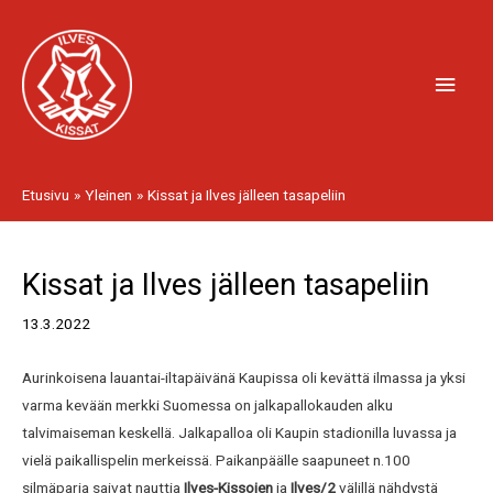
Siirry
Pääv
sisältöön
Etusivu
Yleinen
Kissat ja Ilves jälleen tasapeliin
Artikkelien
Kissat ja Ilves jälleen tasapeliin
selaus
13.3.2022
Aurinkoisena lauantai-iltapäivänä Kaupissa oli kevättä ilmassa ja yksi
varma kevään merkki Suomessa on jalkapallokauden alku
talvimaiseman keskellä. Jalkapalloa oli Kaupin stadionilla luvassa ja
vielä paikallispelin merkeissä. Paikanpäälle saapuneet n.100
silmäparia saivat nauttia
Ilves-Kissojen
ja
Ilves/2
välillä nähdystä