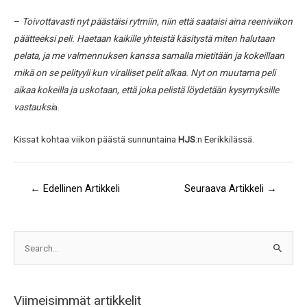
–
Toivottavasti nyt päästäisi rytmiin, niin että saataisi aina reeniviikon
päätteeksi peli. Haetaan kaikille yhteistä käsitystä miten halutaan
pelata, ja me valmennuksen kanssa samalla mietitään ja kokeillaan
mikä on se pelityyli kun viralliset pelit alkaa. Nyt on muutama peli
aikaa kokeilla ja uskotaan, että joka pelistä löydetään kysymyksille
vastauksi
a.
Kissat kohtaa viikon päästä sunnuntaina
HJS
:n Eerikkilässä.
←
Edellinen Artikkeli
Seuraava Artikkeli
→
A
S
r
e
k
a
i
Viimeisimmät artikkelit
r