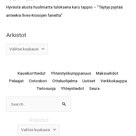
Hyvästä alusta huolimatta tuloksena karu tappio – ”Täytyy pyytää
anteeksi Ilves-Kissojen faneilta”
Arkistot
Kausikorttiedut
Yhteistyökumppanuus
Maksuehdot
Pelaajat
Ostoskori
Otteluohjelma
Uutiset
Verkkokauppa
Tietosuoja
Yhteystiedot
Seura
Arkistot
Search
for:
Arkistot