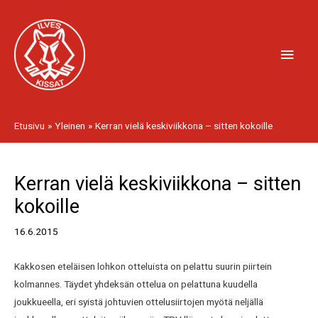
Siirry
Pääv
sisältöön
Etusivu
Yleinen
Kerran vielä keskiviikkona – sitten kokoille
Artikkelien
Kerran vielä keskiviikkona – sitten
selaus
kokoille
16.6.2015
Kakkosen eteläisen lohkon otteluista on pelattu suurin piirtein
kolmannes. Täydet yhdeksän ottelua on pelattuna kuudella
joukkueella, eri syistä johtuvien ottelusiirtojen myötä neljällä