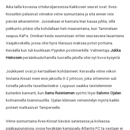
Aika lailla kovassa otteluruljanssissa Kakkosen seurat ovat. Ilves-
Kissatkin pelasivat viimeksi viime sunnuntaina ja sitä ennen viisi
päivää aikaisemmin. Jussiakaan ei kannata liian kauaa juhlia, sillä
pelikunto pitäisi olla kohdallaan heti maanantaina, kun Tammelaan
saapuu KäPa. Onnikan keula suunnataan sitten seuraavana lauantaina
Vaajakoskelle, jossa olisi hyvä tilaisuus maksaa potut pottuina.
Keväällä kun tuli kuokkaan Pyynikin postimerkillä. Valmentaja
Jukka
Heinosen
peräänkuuluttamilla tuoreilla jaloilla olisi nyt kova kysyntä.
Joukkueet ovat jo kertaalleen kohdanneet. Keravalla viime viikon
tiistaina Kissat meni ensi jaksolla 0-2 johtoon, joka sittemmin suli
toisella jaksolla tasatilanteeksi. Loppuun saakka taisteleminen
kuitenkin kannatti, kun
Samu Ruisniemen
syöttö löysi
Salomo Ojalan
kolmannella lisäminuutilla. Ojalan kliinisen viimeistelyn myötä kaikki
pisteet matkasivat Tampereelle.
Viime sunnuntaina Ilves-Kissat käväisi sateisessa ja koleassa
pääkaupungissa, jossa hyväkään kamppailu Atlantis FC:ta vastaan ei