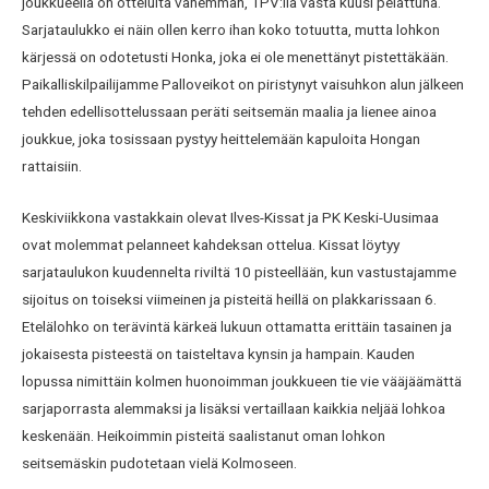
joukkueella on otteluita vähemmän, TPV:llä vasta kuusi pelattuna.
Sarjataulukko ei näin ollen kerro ihan koko totuutta, mutta lohkon
kärjessä on odotetusti Honka, joka ei ole menettänyt pistettäkään.
Paikalliskilpailijamme Palloveikot on piristynyt vaisuhkon alun jälkeen
tehden edellisottelussaan peräti seitsemän maalia ja lienee ainoa
joukkue, joka tosissaan pystyy heittelemään kapuloita Hongan
rattaisiin.
Keskiviikkona vastakkain olevat Ilves-Kissat ja PK Keski-Uusimaa
ovat molemmat pelanneet kahdeksan ottelua. Kissat löytyy
sarjataulukon kuudennelta riviltä 10 pisteellään, kun vastustajamme
sijoitus on toiseksi viimeinen ja pisteitä heillä on plakkarissaan 6.
Etelälohko on terävintä kärkeä lukuun ottamatta erittäin tasainen ja
jokaisesta pisteestä on taisteltava kynsin ja hampain. Kauden
lopussa nimittäin kolmen huonoimman joukkueen tie vie vääjäämättä
sarjaporrasta alemmaksi ja lisäksi vertaillaan kaikkia neljää lohkoa
keskenään. Heikoimmin pisteitä saalistanut oman lohkon
seitsemäskin pudotetaan vielä Kolmoseen.