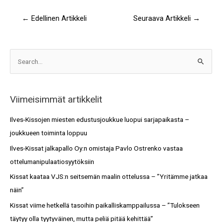
←
Edellinen Artikkeli
Seuraava Artikkeli
→
A
S
r
e
k
a
i
Viimeisimmät artikkelit
r
s
c
Ilves-Kissojen miesten edustusjoukkue luopui sarjapaikasta –
t
h
joukkueen toiminta loppuu
o
f
Ilves-Kissat jalkapallo Oy:n omistaja Pavlo Ostrenko vastaa
t
o
ottelumanipulaatiosyytöksiin
r
Kissat kaataa VJS:n seitsemän maalin ottelussa – ”Yritämme jatkaa
:
näin”
Kissat viime hetkellä tasoihin paikalliskamppailussa – ”Tulokseen
täytyy olla tyytyväinen, mutta peliä pitää kehittää”