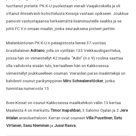
tuottanut pisteitä. PK K-U puolestaan vieraili Vaajakoskella ja oli
ottanut ilmiselvästi kotiottelusta Kissoja vastaan opikseen. Joukkue
painosti vastustajaansa herkeämättä lisäminuuteille saakka ja se
johti FC V:n omaan maaliin, jonka seurauksena pisteet jaettiin.
Mielenkiintoisin PK K-U:n pelaajistosta lienee 37-vuotias
brasilialainen
Adriano
, jolla on vyöllään 133 Veikkausliigaottelua,
joissa hän on viimeistellyt 42 maalia. ”Adin” (n:o 9) roolina saattaa
olla vaihdosta sisään tulo, kertaalleen hän on Kakkosessa
viimeistellyt joukkueelleen osuman. Vieraiden paras maalintekijä on
kahdesti osunut parikymppinen
Miro Schwalenstöcker
, jonka
tunnistaa numerosta 15.
Ilves-Kissat on osunut Kakkosessa maalikehikon väliin 13 kertaa.
Maaleista 4 on merkattu
Timor Inapshban
, 3 Salomo Ojalan ja 2
Jere
Intalan
ansioluetteloon. Kerran ovat osuneet
Ville Puustinen
,
Eetu
Virtanen
,
Sasu Nieminen
ja
Jussi Rasva
.