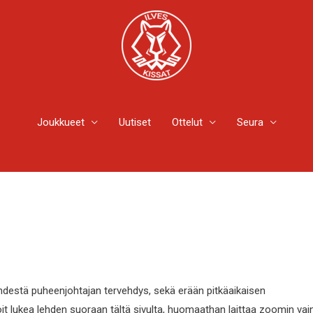
Joukkueet
Uutiset
Ottelut
Seura
ehdestä puheenjohtajan tervehdys, sekä erään pitkäaikaisen
oit lukea lehden suoraan tältä sivulta, huomaathan laittaa zoomin vai