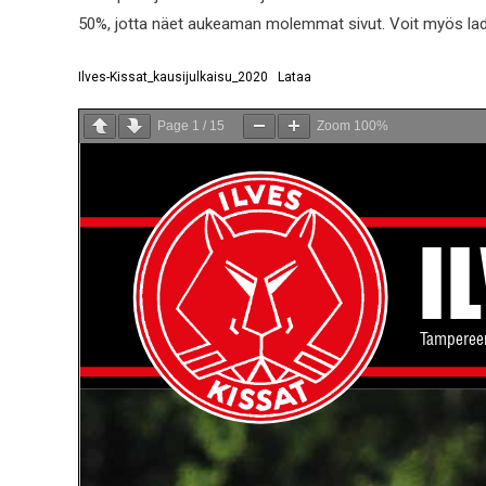
50%, jotta näet aukeaman molemmat sivut. Voit myös ladat
Ilves-Kissat_kausijulkaisu_2020
Lataa
Page
1
/
15
Zoom
100%