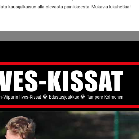
a kausijulkaisun alla olevasta painikkeesta. Mukavia lukuhetkiä!