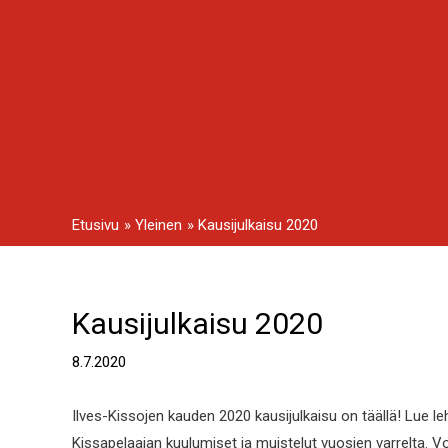
Siirry
sisältöön
Etusivu
Yleinen
Kausijulkaisu 2020
Kausijulkaisu 2020
Artikkelien
selaus
8.7.2020
Ilves-Kissojen kauden 2020 kausijulkaisu on täällä! Lue l
Kissapelaajan kuulumiset ja muistelut vuosien varrelta. V