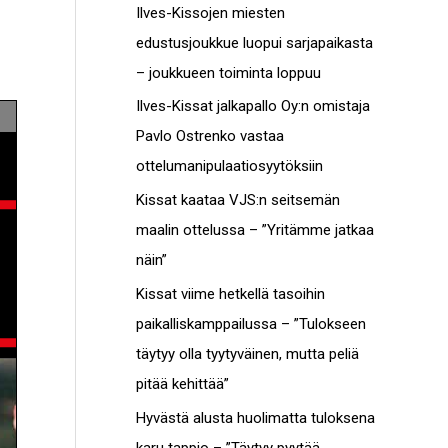
c
Ilves-Kissojen miesten
t
h
edustusjoukkue luopui sarjapaikasta
o
f
– joukkueen toiminta loppuu
t
o
Ilves-Kissat jalkapallo Oy:n omistaja
r
Pavlo Ostrenko vastaa
:
ottelumanipulaatiosyytöksiin
Kissat kaataa VJS:n seitsemän
maalin ottelussa – ”Yritämme jatkaa
näin”
Kissat viime hetkellä tasoihin
paikalliskamppailussa – ”Tulokseen
täytyy olla tyytyväinen, mutta peliä
pitää kehittää”
Hyvästä alusta huolimatta tuloksena
karu tappio – ”Täytyy pyytää