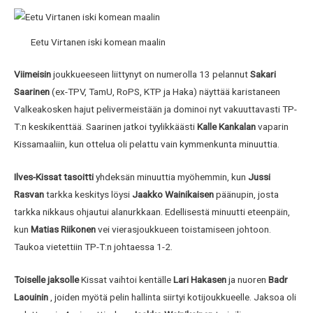
Eetu Virtanen iski komean maalin
Viimeisin
joukkueeseen liittynyt on numerolla 13 pelannut
Sakari
Saarinen
(ex-TPV, TamU, RoPS, KTP ja Haka) näyttää karistaneen
Valkeakosken hajut pelivermeistään ja dominoi nyt vakuuttavasti TP-
T:n keskikenttää. Saarinen jatkoi tyylikkäästi
Kalle Kankalan
vaparin
Kissamaaliin, kun ottelua oli pelattu vain kymmenkunta minuuttia.
Ilves-Kissat tasoitti
yhdeksän minuuttia myöhemmin, kun
Jussi
Rasvan
tarkka keskitys löysi
Jaakko Wainikaisen
päänupin, josta
tarkka nikkaus ohjautui alanurkkaan. Edellisestä minuutti eteenpäin,
kun
Matias Riikonen
vei vierasjoukkueen toistamiseen johtoon.
Taukoa vietettiin TP-T:n johtaessa 1-2.
Toiselle jaksolle
Kissat vaihtoi kentälle
Lari Hakasen
ja nuoren
Badr
Laouinin
, joiden myötä pelin hallinta siirtyi kotijoukkueelle. Jaksoa oli