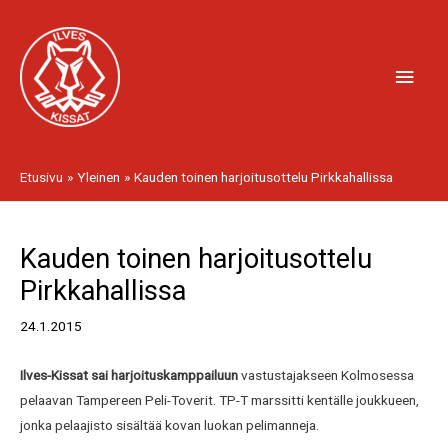
Siirry
Pääv
sisältöön
Etusivu
Yleinen
Kauden toinen harjoitusottelu Pirkkahallissa
Artikkelien
Kauden toinen harjoitusottelu
selaus
Pirkkahallissa
24.1.2015
Ilves-Kissat sai harjoituskamppailuun
vastustajakseen Kolmosessa
pelaavan Tampereen Peli-Toverit. TP-T marssitti kentälle joukkueen,
jonka pelaajisto sisältää kovan luokan pelimanneja.