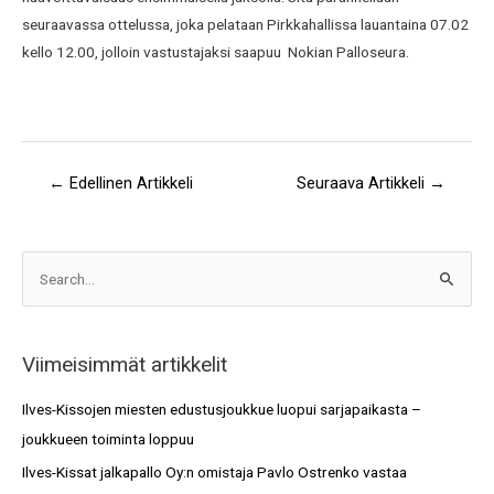
seuraavassa ottelussa, joka pelataan Pirkkahallissa lauantaina 07.02
kello 12.00, jolloin vastustajaksi saapuu Nokian Palloseura.
←
Edellinen Artikkeli
Seuraava Artikkeli
→
A
S
r
e
k
a
i
Viimeisimmät artikkelit
r
s
c
Ilves-Kissojen miesten edustusjoukkue luopui sarjapaikasta –
t
h
joukkueen toiminta loppuu
o
f
Ilves-Kissat jalkapallo Oy:n omistaja Pavlo Ostrenko vastaa
t
o