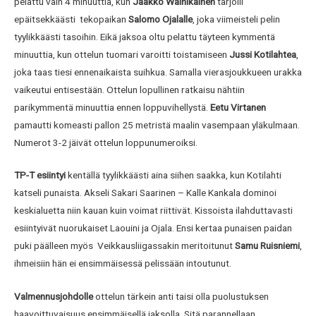
pelattu vain 4 minuuttia, kun
Jaakko Wainikainen
tarjoili
epäitsekkäästi tekopaikan
Salomo Ojalalle
, joka viimeisteli pelin
tyylikkäästi tasoihin. Eikä jaksoa oltu pelattu täyteen kymmentä
minuuttia, kun ottelun tuomari varoitti toistamiseen
Jussi Kotilahtea
,
joka taas tiesi ennenaikaista suihkua. Samalla vierasjoukkueen urakka
vaikeutui entisestään. Ottelun lopullinen ratkaisu nähtiin
parikymmentä minuuttia ennen loppuvihellystä.
Eetu Virtanen
pamautti komeasti pallon 25 metristä maalin vasempaan yläkulmaan.
Numerot 3-2 jäivät ottelun loppunumeroiksi.
TP-T esiintyi
kentällä tyylikkäästi aina siihen saakka, kun Kotilahti
katseli punaista. Akseli Sakari Saarinen – Kalle Kankala dominoi
keskialuetta niin kauan kuin voimat riittivät. Kissoista ilahduttavasti
esiintyivät nuorukaiset Laouini ja Ojala. Ensi kertaa punaisen paidan
puki päälleen myös Veikkausliigassakin meritoitunut
Samu Ruisniemi
,
ihmeisiin hän ei ensimmäisessä pelissään intoutunut.
Valmennusjohdolle
ottelun tärkein anti taisi olla puolustuksen
haavoittuvaisuus ensimmäisellä jaksolla. Sitä parannellaan