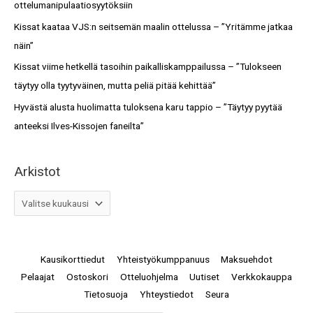
ottelumanipulaatiosyytöksiin
r
Kissat kaataa VJS:n seitsemän maalin ottelussa – ”Yritämme jatkaa
:
näin”
Kissat viime hetkellä tasoihin paikalliskamppailussa – ”Tulokseen
täytyy olla tyytyväinen, mutta peliä pitää kehittää”
Hyvästä alusta huolimatta tuloksena karu tappio – ”Täytyy pyytää
anteeksi Ilves-Kissojen faneilta”
Arkistot
Kausikorttiedut
Yhteistyökumppanuus
Maksuehdot
Pelaajat
Ostoskori
Otteluohjelma
Uutiset
Verkkokauppa
Tietosuoja
Yhteystiedot
Seura