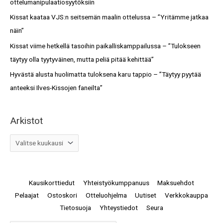
ottelumanipulaatiosyytöksiin
r
Kissat kaataa VJS:n seitsemän maalin ottelussa – ”Yritämme jatkaa
:
näin”
Kissat viime hetkellä tasoihin paikalliskamppailussa – ”Tulokseen
täytyy olla tyytyväinen, mutta peliä pitää kehittää”
Hyvästä alusta huolimatta tuloksena karu tappio – ”Täytyy pyytää
anteeksi Ilves-Kissojen faneilta”
Arkistot
Kausikorttiedut
Yhteistyökumppanuus
Maksuehdot
Pelaajat
Ostoskori
Otteluohjelma
Uutiset
Verkkokauppa
Tietosuoja
Yhteystiedot
Seura