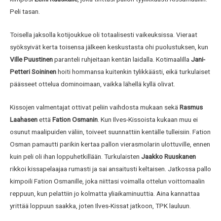
Peli tasan.
Toisella jaksolla kotijoukkue oli totaalisesti vaikeuksissa. Vieraat
syöksyivät kerta toisensa jälkeen keskustasta ohi puolustuksen, kun
Ville Puustinen
paranteli ruhjeitaan kentän laidalla. Kotimaalilla
Jani-
Petteri Soininen
hoiti hommansa kuitenkin tylikkäästi, eikä turkulaiset
päässeet ottelua dominoimaan, vaikka lähellä kyllä olivat.
Kissojen valmentajat ottivat peliin vaihdosta mukaan sekä
Rasmus
Laahasen
että
Fation Osmanin
. Kun Ilves-Kissoista kukaan muu ei
osunut maalipuiden väliin, toiveet suunnattiin kentälle tulleisiin. Fation
Osman pamautti parikin kertaa pallon vierasmolarin ulottuville, ennen
kuin peli oli ihan loppuhetkillään. Turkulaisten
Jaakko Ruuskanen
rikkoi kissapelaajaa rumasti ja sai ansaitusti keltaisen. Jatkossa pallo
kimpoili Fation Osmanille, joka niittasi voimalla ottelun voittomaalin
reppuun, kun pelattiin jo kolmatta yliaikaminuuttia. Aina kannattaa
yrittää loppuun saakka, joten Ilves-Kissat jatkoon, TPK lauluun.