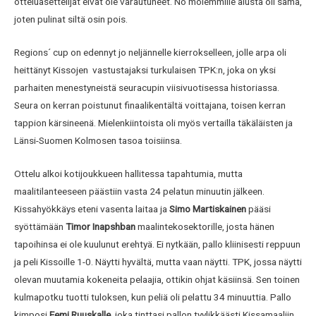
otteluasettelijat eivät ole varautuneet. No molemmille alusta oli sama,
joten pulinat siltä osin pois.
Regions´ cup on edennyt jo neljännelle kierrokselleen, jolle arpa oli
heittänyt Kissojen vastustajaksi turkulaisen TPK:n, joka on yksi
parhaiten menestyneistä seuracupin viisivuotisessa historiassa.
Seura on kerran poistunut finaalikentältä voittajana, toisen kerran
tappion kärsineenä. Mielenkiintoista oli myös vertailla täkäläisten ja
Länsi-Suomen Kolmosen tasoa toisiinsa.
Ottelu alkoi kotijoukkueen hallitessa tapahtumia, mutta
maalitilanteeseen päästiin vasta 24 pelatun minuutin jälkeen.
Kissahyökkäys eteni vasenta laitaa ja
Simo Martiskainen
pääsi
syöttämään
Timor Inapshban
maalintekosektorille, josta hänen
tapoihinsa ei ole kuulunut erehtyä. Ei nytkään, pallo kliinisesti reppuun
ja peli Kissoille 1-0. Näytti hyvältä, mutta vaan näytti. TPK, jossa näytti
olevan muutamia kokeneita pelaajia, ottikin ohjat käsiinsä. Sen toinen
kulmapotku tuotti tuloksen, kun peliä oli pelattu 34 minuuttia. Pallo
kimposi
Eemi Ruuskalle
, joka tinttasi pallon tyylikkäästi Kissamaaliin.