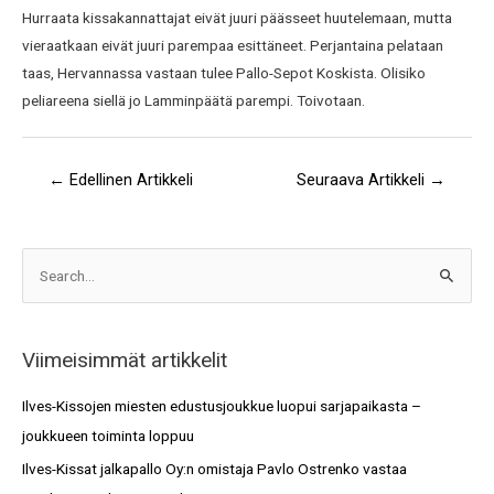
Hurraata kissakannattajat eivät juuri päässeet huutelemaan, mutta
vieraatkaan eivät juuri parempaa esittäneet. Perjantaina pelataan
taas, Hervannassa vastaan tulee Pallo-Sepot Koskista. Olisiko
peliareena siellä jo Lamminpäätä parempi. Toivotaan.
←
Edellinen Artikkeli
Seuraava Artikkeli
→
A
S
r
e
k
a
i
Viimeisimmät artikkelit
r
s
c
Ilves-Kissojen miesten edustusjoukkue luopui sarjapaikasta –
t
h
joukkueen toiminta loppuu
o
f
Ilves-Kissat jalkapallo Oy:n omistaja Pavlo Ostrenko vastaa
t
o