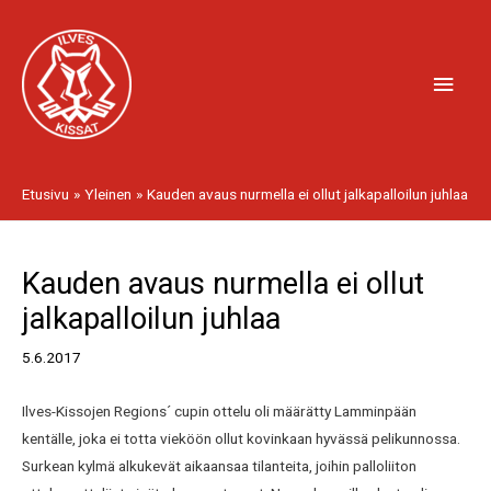
Siirry
Pääv
sisältöön
Etusivu
Yleinen
Kauden avaus nurmella ei ollut jalkapalloilun juhlaa
Artikkelien
Kauden avaus nurmella ei ollut
selaus
jalkapalloilun juhlaa
5.6.2017
Ilves-Kissojen Regions´ cupin ottelu oli määrätty Lamminpään
kentälle, joka ei totta vieköön ollut kovinkaan hyvässä pelikunnossa.
Surkean kylmä alkukevät aikaansaa tilanteita, joihin palloliiton