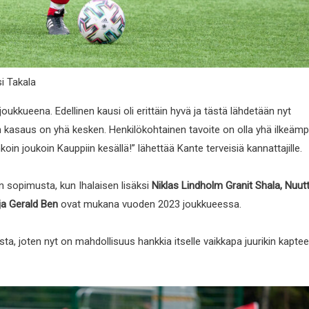
i Takala
joukkueena. Edellinen kausi oli erittäin hyvä ja tästä lähdetään nyt
 kasaus on yhä kesken. Henkilökohtainen tavoite on olla yhä ilkeämp
in joukoin Kauppiin kesällä!” lähettää Kante terveisiä kannattajille.
n sopimusta, kun Ihalaisen lisäksi
Niklas Lindholm
Granit Shala, Nuutt
 ja Gerald Ben
ovat mukana vuoden 2023 joukkueessa.
a, joten nyt on mahdollisuus hankkia itselle vaikkapa juurikin kaptee