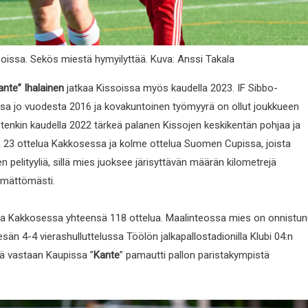
oissa. Sekös miestä hymyilyttää. Kuva: Anssi Takala
nte” Ihalainen
jatkaa Kissoissa myös kaudella 2023. IF Sibbo-
ssa jo vuodesta 2016 ja kovakuntoinen työmyyrä on ollut joukkueen
etenkin kaudella 2022 tärkeä palanen Kissojen keskikentän pohjaa ja
lla 23 ottelua Kakkosessa ja kolme ottelua Suomen Cupissa, joista
pelityyliä, sillä mies juoksee järisyttävän määrän kilometrejä
kimättömästi.
ja Kakkosessa yhteensä 118 ottelua. Maalinteossa mies on onnistun
sän 4-4 vierashulluttelussa Töölön jalkapallostadionilla Klubi 04:n
ää vastaan Kaupissa ”
Kante
” pamautti pallon paristakympistä