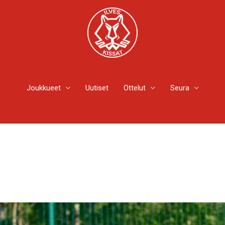
Joukkueet
Uutiset
Ottelut
Seura