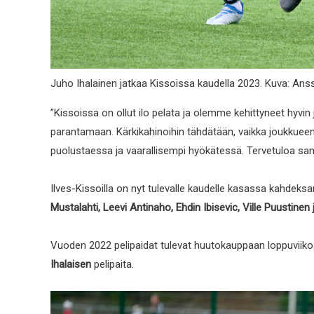
Juho Ihalainen jatkaa Kissoissa kaudella 2023. Kuva: Anss
”Kissoissa on ollut ilo pelata ja olemme kehittyneet hyvin 
parantamaan. Kärkikahinoihin tähdätään, vaikka joukkueen
puolustaessa ja vaarallisempi hyökätessä. Tervetuloa sanko
Ilves-Kissoilla on nyt tulevalle kaudelle kasassa kahdeksa
Mustalahti, Leevi Antinaho, Ehdin Ibisevic, Ville Puustinen
Vuoden 2022 pelipaidat tulevat huutokauppaan loppuviikost
Ihalaisen
pelipaita.