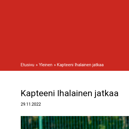
Siirry
sisältöön
Etusivu
Yleinen
Kapteeni Ihalainen jatkaa
Kapteeni Ihalainen jatkaa
Artikkelien
selaus
29.11.2022