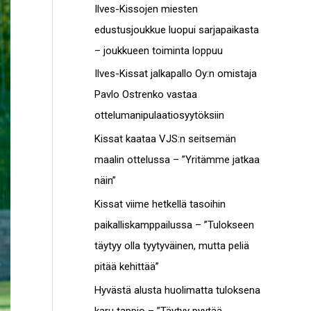
c
Ilves-Kissojen miesten
t
h
edustusjoukkue luopui sarjapaikasta
o
f
– joukkueen toiminta loppuu
t
o
Ilves-Kissat jalkapallo Oy:n omistaja
r
Pavlo Ostrenko vastaa
:
ottelumanipulaatiosyytöksiin
Kissat kaataa VJS:n seitsemän
maalin ottelussa – ”Yritämme jatkaa
näin”
Kissat viime hetkellä tasoihin
paikalliskamppailussa – ”Tulokseen
täytyy olla tyytyväinen, mutta peliä
pitää kehittää”
Hyvästä alusta huolimatta tuloksena
karu tappio – ”Täytyy pyytää