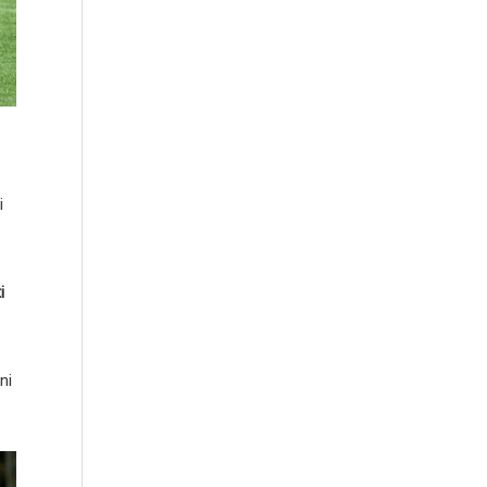
i
i
ni