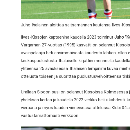
Juho Ihalainen aloittaa seitsemännen kautensa Ilves-Kiss
Ilves-Kissojen kapteenina kaudella 2023 toiminut
Juho ”Ka
Vargarnan 27-vuotias (1995) kasvatti on pelannut Kissoi
avainpelaajia heti ensimmäisestä kaudesta lähtien, ollen 
keskuspuolustusta. Ihalaiselle kirjattiin menneellä kaude
yhteensä 25 avauksessa. Ihalaisen lempinimi kuvaa miehen 
ottelusta toiseen ja suorittaa puolustusvelvoitteensa tin
Urallaan Sipoon susi on pelannut Kissoissa Kolmosessa 
yhdeksän kertaa ja kaudella 2022 verkko heilui kahdesti, ke
vieraana ja myös kauden viimeisessä ottelussa Klubi 04:
vastustamattomasti verkkoon.