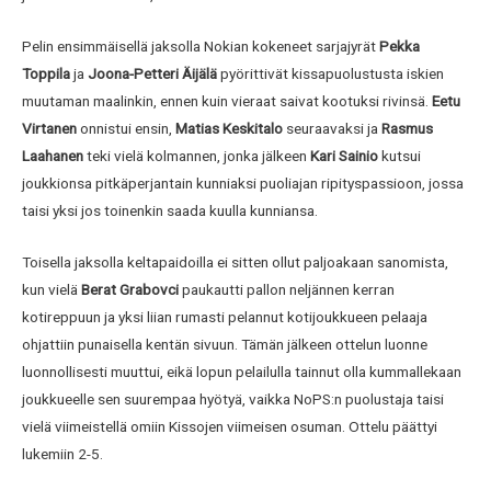
Pelin ensimmäisellä jaksolla Nokian kokeneet sarjajyrät
Pekka
Toppila
ja
Joona-Petteri Äijälä
pyörittivät kissapuolustusta iskien
muutaman maalinkin, ennen kuin vieraat saivat kootuksi rivinsä.
Eetu
Virtanen
onnistui ensin,
Matias Keskitalo
seuraavaksi ja
Rasmus
Laahanen
teki vielä kolmannen, jonka jälkeen
Kari
Sainio
kutsui
joukkionsa pitkäperjantain kunniaksi puoliajan ripityspassioon, jossa
taisi yksi jos toinenkin saada kuulla kunniansa.
Toisella jaksolla keltapaidoilla ei sitten ollut paljoakaan sanomista,
kun vielä
Berat Grabovci
paukautti pallon neljännen kerran
kotireppuun ja yksi liian rumasti pelannut kotijoukkueen pelaaja
ohjattiin punaisella kentän sivuun. Tämän jälkeen ottelun luonne
luonnollisesti muuttui, eikä lopun pelailulla tainnut olla kummallekaan
joukkueelle sen suurempaa hyötyä, vaikka NoPS:n puolustaja taisi
vielä viimeistellä omiin Kissojen viimeisen osuman. Ottelu päättyi
lukemiin 2-5.