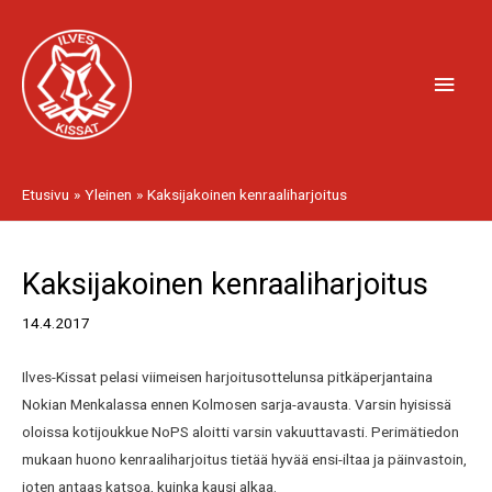
Siirry
Pääv
sisältöön
Etusivu
Yleinen
Kaksijakoinen kenraaliharjoitus
Artikkelien
Kaksijakoinen kenraaliharjoitus
selaus
14.4.2017
Ilves-Kissat pelasi viimeisen harjoitusottelunsa pitkäperjantaina
Nokian Menkalassa ennen Kolmosen sarja-avausta. Varsin hyisissä
oloissa kotijoukkue NoPS aloitti varsin vakuuttavasti. Perimätiedon
mukaan huono kenraaliharjoitus tietää hyvää ensi-iltaa ja päinvastoin,
joten antaas katsoa, kuinka kausi alkaa.