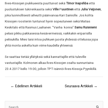
Ilves-Kissojen joukkueesta puuttuivat sekä
Timor Inapshba
että
puolustuksen tukirenkaasta sekä
Ville
P
uustinen
että
Juha Veijonen
,
joka luonnollisesti aiheutti päänvaivaa Kari Sainiolle. Jos kohta
Kissojen roosteriin tuntuivat hyvin sopeutuneen sekä Matias
Keskitalo että Rasmus Laahanen. ”Vanha konna”
Samu
Ruisniemi
pelasi pikku pakkasessa kesävermeissä, vaikkakin eriparisilla
pelisukilla. Mies taisi intoa puhkuen juosta yhdessä ottelussa jopa
yhtä monta askelta kuin viime kaudella yhteensä.
Se saattaa tietää yllätyksiä sekä kannattajille että tuleville
vastustajille. Kolmonen alkaa Ilves-Kissojen osalta sunnuntaina
23.4.2017 kello 19.00, jolloin TPT isännöi Ilves-Kissoja Pyynikillä.
←
Edellinen Artikkeli
Seuraava Artikkeli
→
A