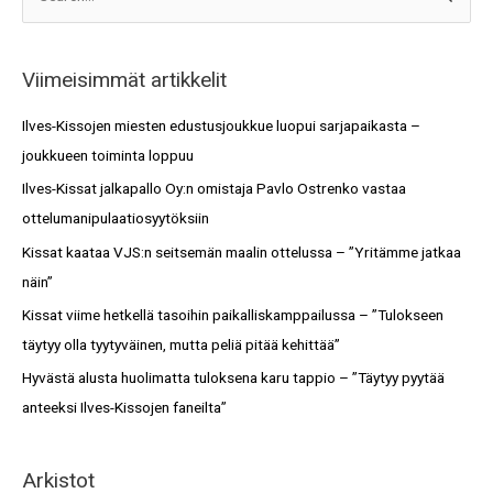
S
r
e
k
a
i
Viimeisimmät artikkelit
r
s
c
Ilves-Kissojen miesten edustusjoukkue luopui sarjapaikasta –
t
h
joukkueen toiminta loppuu
o
f
Ilves-Kissat jalkapallo Oy:n omistaja Pavlo Ostrenko vastaa
t
o
ottelumanipulaatiosyytöksiin
r
Kissat kaataa VJS:n seitsemän maalin ottelussa – ”Yritämme jatkaa
:
näin”
Kissat viime hetkellä tasoihin paikalliskamppailussa – ”Tulokseen
täytyy olla tyytyväinen, mutta peliä pitää kehittää”
Hyvästä alusta huolimatta tuloksena karu tappio – ”Täytyy pyytää
anteeksi Ilves-Kissojen faneilta”
Arkistot