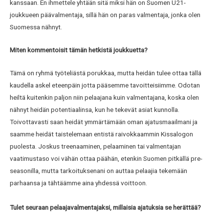
kanssaan. En ihmettele yhtään sitä miksi hän on Suomen U21-
joukkueen päävalmentaja, sillä hän on paras valmentaja, jonka olen
Suomessa nähnyt.
Miten kommentoisit tämän hetkistä joukkuetta?
Tämä on ryhmä työteliästä porukkaa, mutta heidän tulee ottaa tällä
kaudella askel eteenpäin jotta pääsemme tavoitteisiimme. Odotan
heiltä kuitenkin paljon niin pelaajana kuin valmentajana, koska olen
nähnyt heidän potentiaalinsa, kun he tekevät asiat kunnolla.
Toivottavasti saan heidät ymmärtämään oman ajatusmaailmani ja
saamme heidät taistelemaan entistä raivokkaammin Kissalogon
puolesta. Joskus treenaaminen, pelaaminen tai valmentajan
vaatimustaso voi vähän ottaa päähän, etenkin Suomen pitkällä pre-
seasonilla, mutta tarkoituksenani on auttaa pelaajia tekemään
parhaansa ja tähtäämme aina yhdessä voittoon.
Tulet seuraan pelaajavalmentajaksi, millaisia ajatuksia se herättää?