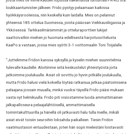
loukkaantumisten jälkeen. Frido pystyy pelaamaan kaikissa
hyökkäysrooleissa, niin keskellä kuin laidalla. Mies on pelannut
yhteensä 185 ottelua Suomessa, joista pääosan Veikkausliigassa ja
Ykkösessä. Tarkkasilmäisimmät ja otteluraporttien lukijat
saattoivatkin miehen jo huomata edellisestä harjoitusottelusta
KaaPo:a vastaan, jossa mies syötti 3-1 voittomaalin Toni Toijalalle.
”Juttelimme Fridon kanssa syksyllä ja kyselin miehen suunnitelmia
tulevalle kaudelle. Aloitimme siitä keskustelut yhteistyöstä joita
jatkoimme joulukuulle. Asiat oli sovittu jo hyvin pitkälle joulukuulla,
mutta Frido halusi vielä kokeilla löytää ratkaisua jatkaa päätoimisena
pelaajana jossain muualla, minkä vuoksi täysillä Frido pääsi mukaan
vasta nyt helmikuulla. Frido piti visiostamme luoda ammattimainen
jalkapalloseura pelaajalähtöisellä, ammattimaisella
toimintakulttuurilla ja hänellä oli jatkuvasti halu tulla meille, mikäli
asiat eivät toisiin seuroihin loksahda paikalleen. Tiesin Fridon
vaatimustason entuudestaan, joten hän sopii mielestäni loistavasti