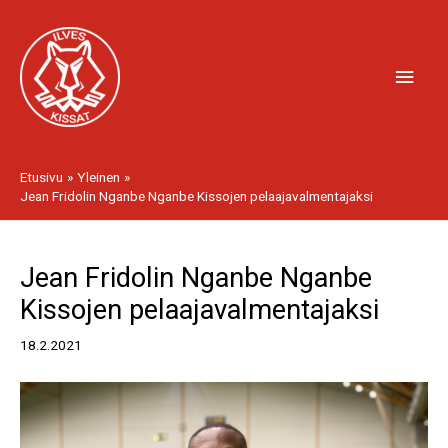
Siirry
Pääv
sisältöön
Etusivu
Yleinen
Jean Fridolin Nganbe Nganbe Kissojen pelaajavalmentajaksi
Artikkelien
Jean Fridolin Nganbe Nganbe
selaus
Kissojen pelaajavalmentajaksi
18.2.2021