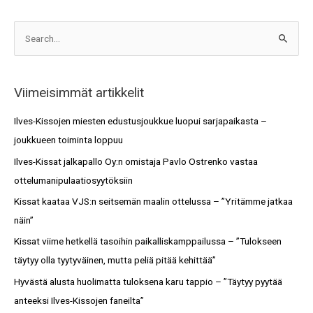
A
S
r
e
k
a
i
Viimeisimmät artikkelit
r
s
c
Ilves-Kissojen miesten edustusjoukkue luopui sarjapaikasta –
t
h
joukkueen toiminta loppuu
o
f
Ilves-Kissat jalkapallo Oy:n omistaja Pavlo Ostrenko vastaa
t
o
ottelumanipulaatiosyytöksiin
r
Kissat kaataa VJS:n seitsemän maalin ottelussa – ”Yritämme jatkaa
:
näin”
Kissat viime hetkellä tasoihin paikalliskamppailussa – ”Tulokseen
täytyy olla tyytyväinen, mutta peliä pitää kehittää”
Hyvästä alusta huolimatta tuloksena karu tappio – ”Täytyy pyytää
anteeksi Ilves-Kissojen faneilta”