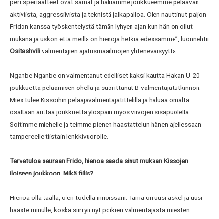
perusperiaatteet ovat samat ja haluamme joukkueemme pelaavan
aktiviista, aggressiivista ja teknistä jalkapalloa. Olen nauttinut paljon
Fridon kanssa työskentelystä tämän lyhyen ajan kun hän on ollut
mukana ja uskon että meillä on hienoja hetkiä edessämme”, luonnehtii
Ositashvili
valmentajien ajatusmaailmojen yhteneväisyyttä.
Nganbe Nganbe on valmentanut edelliset kaksi kautta Hakan U-20
joukkuetta pelaamisen ohella ja suorittanut B-valmentajatutkinnon.
Mies tulee Kissoihin pelaajavalmentajatittelillä ja haluaa omalta
osaltaan auttaa joukkuetta ylöspäin myös viivojen sisäpuolella.
Soitimme miehelle ja teimme pienen haastattelun hänen ajellessaan
tampereelle tiistain lenkkivuorolle.
Tervetuloa seuraan Frido, hienoa saada sinut mukaan Kissojen
iloiseen joukkoon. Mikä fiilis?
Hienoa olla täällä, olen todella innoissani. Tämä on uusi askel ja uusi
haaste minulle, koska siirryn nyt poikien valmentajasta miesten