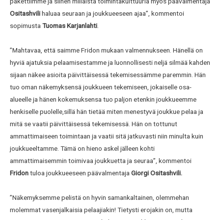
pakettiimme ja siihen millaista toimintakulttuuria myös päävalmentaja
Ositashvili
haluaa seuraan ja joukkueeseen ajaa”, kommentoi
sopimusta
Tuomas Karjanlahti
.
”Mahtavaa, että saimme Fridon mukaan valmennukseen. Hänellä on
hyviä ajatuksia pelaamisestamme ja luonnollisesti neljä silmää kahden
sijaan näkee asioita päivittäisessä tekemisessämme paremmin. Hän
tuo oman näkemyksensä joukkueen tekemiseen, jokaiselle osa-
alueelle ja hänen kokemuksensa tuo paljon etenkin joukkueemme
henkiselle puolelle,sillä hän tietää miten menestyvä joukkue pelaa ja
mitä se vaatii päivittäisessä tekemisessä. Hän on tottunut
ammattimaiseen toimintaan ja vaatii sitä jatkuvasti niin minulta kuin
joukkueeltamme. Tämä on hieno askel jälleen kohti
ammattimaisemmin toimivaa joukkuetta ja seuraa”, kommentoi
Fridon
tuloa joukkueeseen päävalmentaja
Giorgi Ositashvili.
”Näkemyksemme pelistä on hyvin samankaltainen, olemmehan
molemmat vasenjalkaisia pelaajiakin! Tietysti erojakin on, mutta