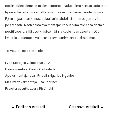
Roolini tulee olemaan mielenkiintoinen. Näkökulma kentän laidalta on
hyvin erilainen kuin kentältä ja nyt pääsen toimimaan molemmissa.
Pyrin ohjaamaan kanssapelaajiani mahdollisimman paljon myös
pelatessani. Näen pelaajavalmentajan roolin siinä mielessä erittäin
positiivisena, sillä pystyn näkemään ja kuulemaan asioita myös
kentällä ja tuomaan valmennukseen uudenlaista näkökulmaa.
Tervetuloa seuraan Frido!
Ilves-Kissojen valmennus 2021
Päävalmentaja: Giorgi Ositashvili
Apuvalmentaja: Jean Fridolin Nganbe Nganbe
Maalivahtivalmentaja: Esa Saarinen
Fysioterapeutti: Laura Ristimäki
←
Edellinen Artikkeli
Seuraava Artikkeli
→