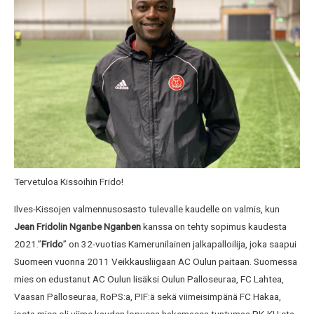
Tervetuloa Kissoihin Frido!
Ilves-Kissojen valmennusosasto tulevalle kaudelle on valmis, kun
Jean Fridolin Nganbe Nganben
kanssa on tehty sopimus kaudesta
2021.”
Frido
” on 32-vuotias Kamerunilainen jalkapalloilija, joka saapui
Suomeen vuonna 2011 Veikkausliigaan AC Oulun paitaan. Suomessa
mies on edustanut AC Oulun lisäksi Oulun Palloseuraa, FC Lahtea,
Vaasan Palloseuraa, RoPS:a, PIF:ä sekä viimeisimpänä FC Hakaa,
josta mies oli viime kauden lopussa hakemassa tuntumaa PK-KU:sta