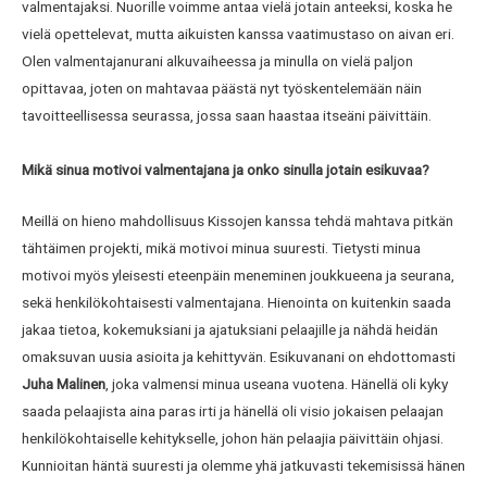
valmentajaksi. Nuorille voimme antaa vielä jotain anteeksi, koska he
vielä opettelevat, mutta aikuisten kanssa vaatimustaso on aivan eri.
Olen valmentajanurani alkuvaiheessa ja minulla on vielä paljon
opittavaa, joten on mahtavaa päästä nyt työskentelemään näin
tavoitteellisessa seurassa, jossa saan haastaa itseäni päivittäin.
Mikä sinua motivoi valmentajana ja onko sinulla jotain esikuvaa?
Meillä on hieno mahdollisuus Kissojen kanssa tehdä mahtava pitkän
tähtäimen projekti, mikä motivoi minua suuresti. Tietysti minua
motivoi myös yleisesti eteenpäin meneminen joukkueena ja seurana,
sekä henkilökohtaisesti valmentajana. Hienointa on kuitenkin saada
jakaa tietoa, kokemuksiani ja ajatuksiani pelaajille ja nähdä heidän
omaksuvan uusia asioita ja kehittyvän. Esikuvanani on ehdottomasti
Juha Malinen
, joka valmensi minua useana vuotena. Hänellä oli kyky
saada pelaajista aina paras irti ja hänellä oli visio jokaisen pelaajan
henkilökohtaiselle kehitykselle, johon hän pelaajia päivittäin ohjasi.
Kunnioitan häntä suuresti ja olemme yhä jatkuvasti tekemisissä hänen