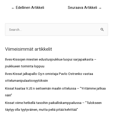
←
Edellinen Artikkeli
Seuraava Artikkeli
→
A
S
r
e
k
a
i
Viimeisimmät artikkelit
r
s
c
Ilves-Kissojen miesten edustusjoukkue luopui sarjapaikasta –
t
h
joukkueen toiminta loppuu
o
f
Ilves-Kissat jalkapallo Oy:n omistaja Pavlo Ostrenko vastaa
t
o
ottelumanipulaatiosyytöksiin
r
Kissat kaataa VJS:n seitsemän maalin ottelussa – ”Yritämme jatkaa
:
näin”
Kissat viime hetkellä tasoihin paikalliskamppailussa – ”Tulokseen
täytyy olla tyytyväinen, mutta peliä pitää kehittää”