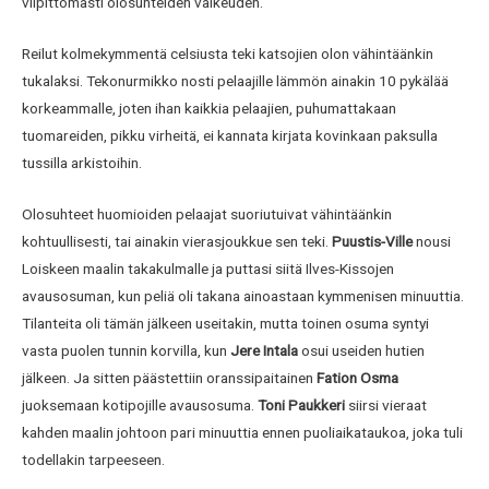
vilpittömästi olosuhteiden vaikeuden.
Reilut kolmekymmentä celsiusta teki katsojien olon vähintäänkin
tukalaksi. Tekonurmikko nosti pelaajille lämmön ainakin 10 pykälää
korkeammalle, joten ihan kaikkia pelaajien, puhumattakaan
tuomareiden, pikku virheitä, ei kannata kirjata kovinkaan paksulla
tussilla arkistoihin.
Olosuhteet huomioiden pelaajat suoriutuivat vähintäänkin
kohtuullisesti, tai ainakin vierasjoukkue sen teki.
Puustis-Ville
nousi
Loiskeen maalin takakulmalle ja puttasi siitä Ilves-Kissojen
avausosuman, kun peliä oli takana ainoastaan kymmenisen minuuttia.
Tilanteita oli tämän jälkeen useitakin, mutta toinen osuma syntyi
vasta puolen tunnin korvilla, kun
Jere Intala
osui useiden hutien
jälkeen. Ja sitten päästettiin oranssipaitainen
Fation Osma
juoksemaan kotipojille avausosuma.
Toni Paukkeri
siirsi vieraat
kahden maalin johtoon pari minuuttia ennen puoliaikataukoa, joka tuli
todellakin tarpeeseen.