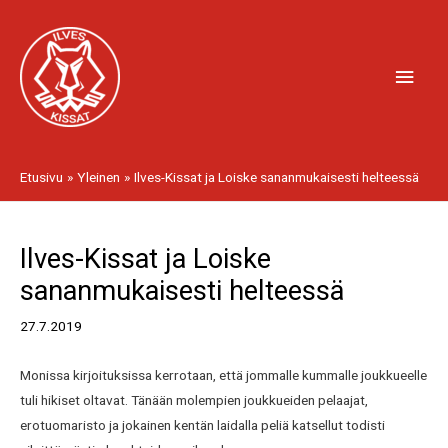
Siirry
Pääv
sisältöön
Etusivu
Yleinen
Ilves-Kissat ja Loiske sananmukaisesti helteessä
Artikkelien
Ilves-Kissat ja Loiske
selaus
sananmukaisesti helteessä
27.7.2019
Monissa kirjoituksissa kerrotaan, että jommalle kummalle joukkueelle
tuli hikiset oltavat. Tänään molempien joukkueiden pelaajat,
erotuomaristo ja jokainen kentän laidalla peliä katsellut todisti