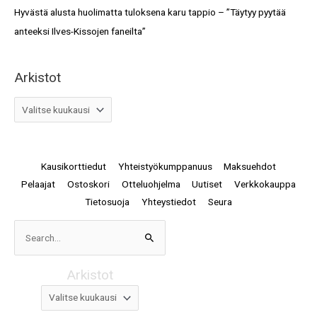
Hyvästä alusta huolimatta tuloksena karu tappio – ”Täytyy pyytää
anteeksi Ilves-Kissojen faneilta”
Arkistot
Kausikorttiedut
Yhteistyökumppanuus
Maksuehdot
Pelaajat
Ostoskori
Otteluohjelma
Uutiset
Verkkokauppa
Tietosuoja
Yhteystiedot
Seura
Arkistot
Search
for:
Arkistot