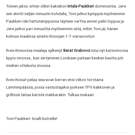
Toinen jakso sitten olikin kaksikon
Intala-Paukkeri
dominointia. Jere
sen aloitti neljän minuutin kohdalla, Toni jatkoi kymppiä myöhemmin.
Paukkeri iski hattutemppunsa täyteen varttia ennen pelin loppua ja
Jere jatkoi pari minuuttia myöhemmin siitä, mihin Toni jäi, hänen
kolmas maalinsa sinetöi Kissojen 1-7 vierasvoiton.
Ilves-Kissoissa maaleja sylkenyt
Berat Grabovci
istui nyt katsomossa
lippis vinossa , kun siirtyminen Loiskeen paitaan kesken kautta piti
miehen ottelusta sivussa.
Ilves-Kissat pelaa seuravan kerran ensi viikon torstaina
Lamminpäässä, jossa vastustajaksi juoksee TPV kakkonen ja
grillissä taitaa käristä makkarakin. Tulkaa mukaan.
Toni Paukkeri- knalli kutreille!