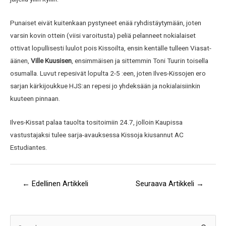
Punaiset eivät kuitenkaan pystyneet enää ryhdistäytymään, joten
varsin kovin ottein (viisi varoitusta) peliä pelanneet nokialaiset
ottivat lopullisesti luulot pois Kissoilta, ensin kentälle tulleen Viasat-
äänen,
Ville Kuusisen
, ensimmäisen ja sittemmin Toni Tuurin toisella
osumalla. Luvut repesivät lopulta 2-5 :een, joten Ilves-Kissojen ero
sarjan kärkijoukkue HJS:an repesi jo yhdeksään ja nokialaisiinkin
kuuteen pinnaan.
Ilves-Kissat palaa tauolta tositoimiin 24.7, jolloin Kaupissa
vastustajaksi tulee sarja-avauksessa Kissoja kiusannut AC
Estudiantes.
←
Edellinen Artikkeli
Seuraava Artikkeli
→
A