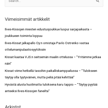
S
r
e
k
a
i
Viimeisimmät artikkelit
r
s
c
Ilves-Kissojen miesten edustusjoukkue luopui sarjapaikasta –
t
h
joukkueen toiminta loppuu
o
f
Ilves-Kissat jalkapallo Oy:n omistaja Pavlo Ostrenko vastaa
t
o
ottelumanipulaatiosyytöksiin
r
Kissat kaataa VJS:n seitsemän maalin ottelussa – ”Yritämme jatkaa
:
näin”
Kissat viime hetkellä tasoihin paikalliskamppailussa – ”Tulokseen
täytyy olla tyytyväinen, mutta peliä pitää kehittää”
Hyvästä alusta huolimatta tuloksena karu tappio – ”Täytyy pyytää
anteeksi Ilves-Kissojen faneilta”
Arkistot