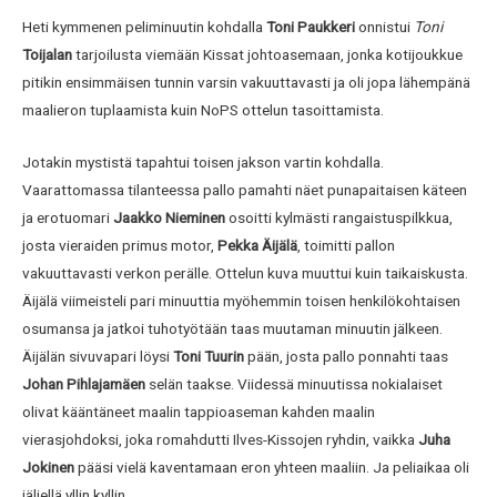
Heti kymmenen peliminuutin kohdalla
Toni Paukkeri
onnistui
Toni
Toijalan
tarjoilusta viemään Kissat johtoasemaan, jonka kotijoukkue
pitikin ensimmäisen tunnin varsin vakuuttavasti ja oli jopa lähempänä
maalieron tuplaamista kuin NoPS ottelun tasoittamista.
Jotakin mystistä tapahtui toisen jakson vartin kohdalla.
Vaarattomassa tilanteessa pallo pamahti näet punapaitaisen käteen
ja erotuomari
Jaakko Nieminen
osoitti kylmästi rangaistuspilkkua,
josta vieraiden primus motor,
Pekka Äijälä
, toimitti pallon
vakuuttavasti verkon perälle. Ottelun kuva muuttui kuin taikaiskusta.
Äijälä viimeisteli pari minuuttia myöhemmin toisen henkilökohtaisen
osumansa ja jatkoi tuhotyötään taas muutaman minuutin jälkeen.
Äijälän sivuvapari löysi
Toni Tuurin
pään, josta pallo ponnahti taas
Johan Pihlajamäen
selän taakse. Viidessä minuutissa nokialaiset
olivat kääntäneet maalin tappioaseman kahden maalin
vierasjohdoksi, joka romahdutti Ilves-Kissojen ryhdin, vaikka
Juha
Jokinen
pääsi vielä kaventamaan eron yhteen maaliin. Ja peliaikaa oli
jäljellä yllin kyllin.