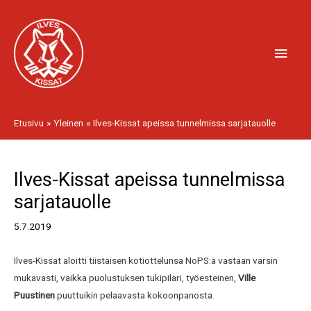
Siirry
Pääv
sisältöön
Etusivu
Yleinen
Ilves-Kissat apeissa tunnelmissa sarjatauolle
Artikkelien
Ilves-Kissat apeissa tunnelmissa
selaus
sarjatauolle
5.7.2019
Ilves-Kissat aloitti tiistaisen kotiottelunsa NoPS:a vastaan varsin
mukavasti, vaikka puolustuksen tukipilari, työesteinen,
Ville
Puustinen
puuttuikin pelaavasta kokoonpanosta.