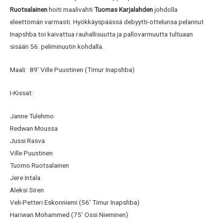
Ruotsalainen
hoiti maalivahti
Tuomas Karjalahden
johdolla
eleettömän varmasti. Hyökkäyspäässä debyytti-ottelunsa pelannut
Inapshba toi kaivattua rauhallisuutta ja pallovarmuutta tultuaan
sisään 56. peliminuutin kohdalla.
Maali: 89′ Ville Puustinen (Timur Inapshba)
I-Kissat:
Janne Tulehmo
Redwan Moussa
Jussi Rasva
Ville Puustinen
Tuomo Ruotsalainen
Jere Intala
Aleksi Siren
Veli-Petteri Eskonniemi (56′ Timur Inapshba)
Hariwan Mohammed (75′ Ossi Nieminen)