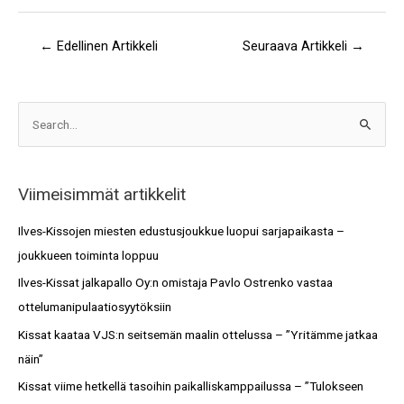
←
Edellinen Artikkeli
Seuraava Artikkeli
→
A
S
r
e
k
a
i
Viimeisimmät artikkelit
r
s
c
Ilves-Kissojen miesten edustusjoukkue luopui sarjapaikasta –
t
h
joukkueen toiminta loppuu
o
f
Ilves-Kissat jalkapallo Oy:n omistaja Pavlo Ostrenko vastaa
t
o
ottelumanipulaatiosyytöksiin
r
Kissat kaataa VJS:n seitsemän maalin ottelussa – ”Yritämme jatkaa
:
näin”
Kissat viime hetkellä tasoihin paikalliskamppailussa – ”Tulokseen