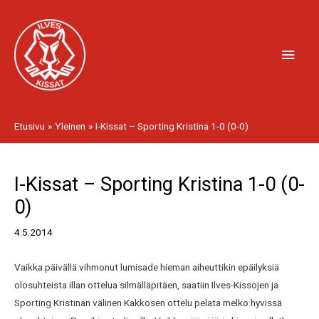
Siirry
Pääv
sisältöön
Etusivu
Yleinen
I-Kissat – Sporting Kristina 1-0 (0-0)
Artikkelien
I-Kissat – Sporting Kristina 1-0 (0-
selaus
0)
4.5.2014
Vaikka päivällä vihmonut lumisade hieman aiheuttikin epäilyksiä
olosuhteista illan ottelua silmälläpitäen, saatiin Ilves-Kissojen ja
Sporting Kristinan välinen Kakkosen ottelu pelata melko hyvissä