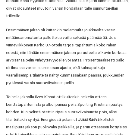
olosuhteissa Pyynikin stadionilla. Vaikka sää ei järin lämmin ollutkaan,
olivat olosuhteet muutoin varsin kohdallaan tälle sunnuntai-illan
trillerille.
Ensimmäinen jakso oli kuitenkin molemmilta joukkueilta varsin
mitäänsanomatonta pallottelua vailla selkeää päämäärää. Jos
viimeviikkoinen Kerho 07-ottelu tarjosi tapahtumia koko rahan
edestä, niin tänään ensimmäisen jakson perusteella ei kovin korkeaa
arvosanaa pelin viihdyttävyydelle voi antaa. Prosentuaalisesti pallo
oli ilmassa varsin suuren osan ajasta, eikä kulmapotkuja
vaarallisempia tilanteita nähty kummassakaan päässä, joukkueiden
pyrkiessä varsin suoraviivaiseen peliin.
Toisella jaksolla Ilves-Kissat otti kuitenkin selkeän otteen
kenttätapahtumista ja alkoi painaa peliä Sporting Kristinan päätyä
kohden. Kun pelistä otettiin ripaus suoraviivaisuutta pois, alkoi
tilanteitakin syntyä. Energisesti pelannut
Jussi Rasva
kolisteli
maalipuita jakson puolinvälin paikkeilla, ja pariin otteeseen kotiyleisö
odotti toiveikkaana jo rangaistuspotkua Kristinan aggressiivisista,