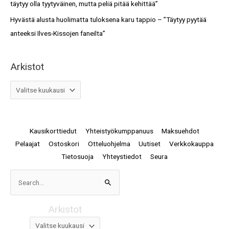
täytyy olla tyytyväinen, mutta peliä pitää kehittää”
Hyvästä alusta huolimatta tuloksena karu tappio – ”Täytyy pyytää
anteeksi Ilves-Kissojen faneilta”
Arkistot
Kausikorttiedut
Yhteistyökumppanuus
Maksuehdot
Pelaajat
Ostoskori
Otteluohjelma
Uutiset
Verkkokauppa
Tietosuoja
Yhteystiedot
Seura
Arkistot
Search
for:
Arkistot