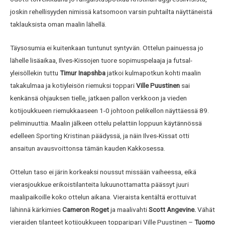
joskin rehellisyyden nimissä katsomoon varsin puhtailta näyttäneistä
taklauksista oman maalin lähellä.
Täysosumia ei kuitenkaan tuntunut syntyvän. Ottelun painuessa jo
lähelle lisäaikaa, Ilves-Kissojen tuore sopimuspelaaja ja futsal-
yleisöllekin tuttu
Timur Inapshba
jatkoi kulmapotkun kohti maalin
takakulmaa ja kotiyleisön riemuksi toppari
Ville Puustinen
sai
kenkänsä ohjauksen tielle, jatkaen pallon verkkoon ja vieden
kotijoukkueen riemukkaaseen 1-0 johtoon pelikellon näyttäessä 89.
peliminuuttia. Maalin jälkeen ottelu pelattiin loppuun käytännössä
edelleen Sporting Kristinan päädyssä, ja näin Ilves-Kissat otti
ansaitun avausvoittonsa tämän kauden Kakkosessa.
Ottelun taso ei järin korkeaksi noussut missään vaiheessa, eikä
vierasjoukkue erikoistilanteita lukuunottamatta päässyt juuri
maalipaikoille koko ottelun aikana. Vieraista kentältä erottuivat
lähinnä kärkimies
Cameron Roget
ja maalivahti
Scott Angevine.
Vähät
vieraiden tilanteet kotijoukkueen topparipari Ville Puustinen –
Tuomo