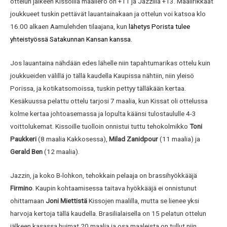
ottelun jälkeen Kissoilla maaliero on +11 ja Jazzilla +13. Maalirikkaat
joukkueet tuskin pettävät lauantainakaan ja ottelun voi katsoa klo
16.00 alkaen Aamulehden tilaajana, kun
lähetys Porista tulee
yhteistyössä Satakunnan Kansan kanssa.
Jos lauantaina nähdään edes lähelle niin tapahtumarikas ottelu kuin
joukkueiden välillä jo tällä kaudella Kaupissa nähtiin, niin yleisö
Porissa, ja kotikatsomoissa, tuskin pettyy tälläkään kertaa.
Kesäkuussa pelattu ottelu tarjosi 7 maalia, kun Kissat oli ottelussa
kolme kertaa johtoasemassa ja lopulta käänsi tulostaululle 4-3
voittolukemat. Kissoille tuolloin onnistui tuttu tehokolmikko
Toni
Paukkeri
(8 maalia Kakkosessa),
Milad Zanidpour
(11 maalia) ja
Gerald Ben
(12 maalia).
Jazzin, ja koko B-lohkon, tehokkain pelaaja on brassihyökkääjä
Firmino
. Kaupin kohtaamisessa taitava hyökkääjä ei onnistunut
ohittamaan
Joni Miettistä
Kissojen maalilla, mutta se lienee yksi
harvoja kertoja tällä kaudella. Brasilialaisella on 15 pelatun ottelun
jälkeen kasassa huimat 20 maalia ja osa maaleista on tullut niin