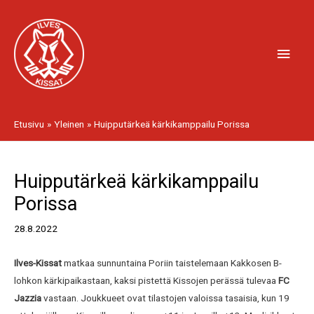
Siirry
Pääv
sisältöön
Etusivu
Yleinen
Huipputärkeä kärkikamppailu Porissa
Artikkelien
Huipputärkeä kärkikamppailu
selaus
Porissa
28.8.2022
Ilves-Kissat
matkaa sunnuntaina Poriin taistelemaan Kakkosen B-
lohkon kärkipaikastaan, kaksi pistettä Kissojen perässä tulevaa
FC
Jazzia
vastaan. Joukkueet ovat tilastojen valoissa tasaisia, kun 19