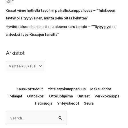
näin”
Kissat viime hetkellä tasoihin paikalliskamppailussa – ”Tulokseen
täytyy olla tyytyväinen, mutta peliä pitää kehittää”
Hyvästä alusta huolimatta tuloksena karu tappio – ”Täytyy pyytää
anteeksi Ilves-Kissojen faneilta”
Arkistot
Kausikorttiedut
Yhteistyökumppanuus
Maksuehdot
Pelaajat
Ostoskori
Otteluohjelma
Uutiset
Verkkokauppa
Tietosuoja
Yhteystiedot
Seura
Arkistot
Search
for: