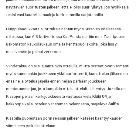
näyttävien suoritusten jälkeen, että ei olisi suuri yllätys, jos hyökkääjä
tekisi ensi kaudellla maaleja korkeammilla sarjatasoilla.
Huippulaadukkaita suorituksia nähtiin myös Kissojen edellisessä
ottelussa, kun 6-3 kotivoitossa KaaPo:sta nähtiin mm. Zanidpourin
uskomaton kaukolaukaus omalta kenttäpuoliskolta, joka liisi yli
maalivahdin ja painui verkkoon.
Viihdetakuu on siis lauantainkin ottelulla, mutta pisteet ovat varmasti
myös kummankin joukkueen ykkösprioriteetti, kun ottelun jälkeen on
enää neljä ottelua jäljellä ennen neljän parhaan joukkueen
mestaruussarjaa, jota kumpikin ottelu ottelulta lähestyy. Jazzilla on
Kissojen perään kärkijoukkueista vastassa vielä
Klubi 04
ja
kakkospaikalla, ottelun vähemmän pelanneena, majaileva
SalPa
.
Kissoilla puolestaan porin reissun jälkeen katseet kääntyy kauden
viimeiseen paikallisotteluun.