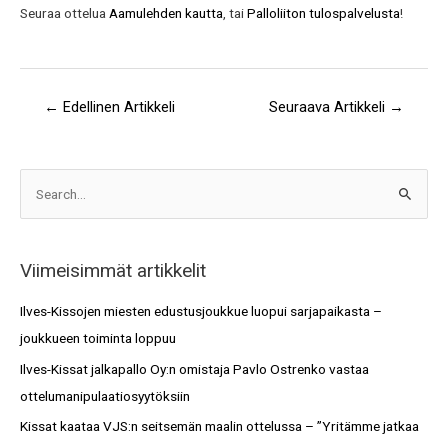
Seuraa ottelua
Aamulehden kautta
, tai
Palloliiton tulospalvelusta
!
←
Edellinen Artikkeli
Seuraava Artikkeli
→
A
S
r
e
k
a
i
Viimeisimmät artikkelit
r
s
c
Ilves-Kissojen miesten edustusjoukkue luopui sarjapaikasta –
t
h
joukkueen toiminta loppuu
o
f
Ilves-Kissat jalkapallo Oy:n omistaja Pavlo Ostrenko vastaa
t
o
ottelumanipulaatiosyytöksiin
r
Kissat kaataa VJS:n seitsemän maalin ottelussa – ”Yritämme jatkaa
: