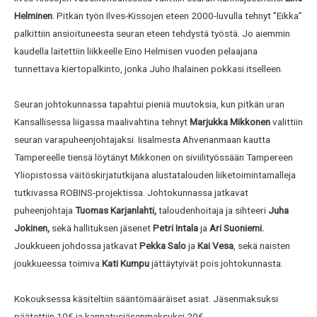
Helminen
. Pitkän työn Ilves-Kissojen eteen 2000-luvulla tehnyt ”Eikka”
palkittiin ansioituneesta seuran eteen tehdystä työstä. Jo aiemmin
kaudella laitettiin liikkeelle Eino Helmisen vuoden pelaajana
tunnettava kiertopalkinto, jonka Juho Ihalainen pokkasi itselleen.
Seuran johtokunnassa tapahtui pieniä muutoksia, kun pitkän uran
Kansallisessa liigassa maalivahtina tehnyt
Marjukka Mikkonen
valittiin
seuran varapuheenjohtajaksi. Iisalmesta Ahvenanmaan kautta
Tampereelle tiensä löytänyt Mikkonen on siviilityössään Tampereen
Yliopistossa väitöskirjatutkijana alustatalouden liiketoimintamalleja
tutkivassa ROBINS-projektissa. Johtokunnassa jatkavat
puheenjohtaja
Tuomas Karjanlahti,
taloudenhoitaja ja sihteeri
Juha
Jokinen,
sekä hallituksen jäsenet
Petri Intala
ja
Ari Suoniemi.
Joukkueen johdossa jatkavat
Pekka Salo
ja
Kai Vesa
, sekä naisten
joukkueessa toimiva
Kati Kumpu
jättäytyivät pois johtokunnasta.
Kokouksessa käsiteltiin sääntömääräiset asiat. Jäsenmaksuksi
päätettiin 10€ ja kannatusjäsenmaksuksi 20€.