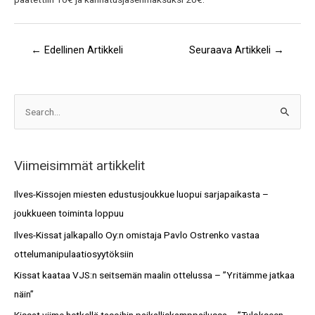
←
Edellinen Artikkeli
Seuraava Artikkeli
→
A
S
r
e
k
a
i
Viimeisimmät artikkelit
r
s
c
Ilves-Kissojen miesten edustusjoukkue luopui sarjapaikasta –
t
h
joukkueen toiminta loppuu
o
f
Ilves-Kissat jalkapallo Oy:n omistaja Pavlo Ostrenko vastaa
t
o
ottelumanipulaatiosyytöksiin
r
Kissat kaataa VJS:n seitsemän maalin ottelussa – ”Yritämme jatkaa
:
näin”