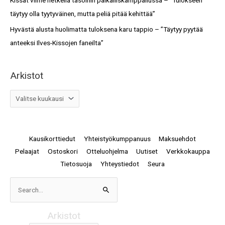
Kissat viime hetkellä tasoihin paikalliskamppailussa – ”Tulokseen
täytyy olla tyytyväinen, mutta peliä pitää kehittää”
Hyvästä alusta huolimatta tuloksena karu tappio – ”Täytyy pyytää
anteeksi Ilves-Kissojen faneilta”
Arkistot
Kausikorttiedut
Yhteistyökumppanuus
Maksuehdot
Pelaajat
Ostoskori
Otteluohjelma
Uutiset
Verkkokauppa
Tietosuoja
Yhteystiedot
Seura
Arkistot
Search
for:
Arkistot