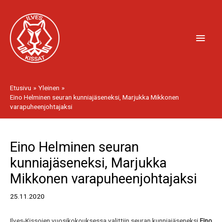
Siirry
Pääv
sisältöön
Etusivu
Yleinen
Eino Helminen seuran kunniajäseneksi, Marjukka Mikkonen
varapuheenjohtajaksi
Artikkelien
Eino Helminen seuran
selaus
kunniajäseneksi, Marjukka
Mikkonen varapuheenjohtajaksi
25.11.2020
Ilves-Kissojen vuosikokouksessa valittiin seuran kunniajäseneksi
Eino