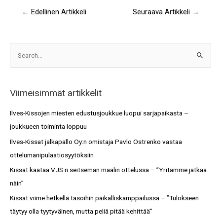
←
Edellinen Artikkeli
Seuraava Artikkeli
→
A
S
r
e
k
a
i
Viimeisimmät artikkelit
r
s
c
Ilves-Kissojen miesten edustusjoukkue luopui sarjapaikasta –
t
h
joukkueen toiminta loppuu
o
f
Ilves-Kissat jalkapallo Oy:n omistaja Pavlo Ostrenko vastaa
t
o
ottelumanipulaatiosyytöksiin
r
Kissat kaataa VJS:n seitsemän maalin ottelussa – ”Yritämme jatkaa
:
näin”
Kissat viime hetkellä tasoihin paikalliskamppailussa – ”Tulokseen
täytyy olla tyytyväinen, mutta peliä pitää kehittää”