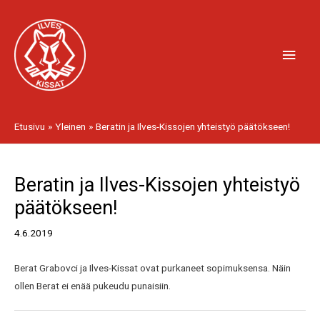
Siirry
Pääv
sisältöön
Etusivu
Yleinen
Beratin ja Ilves-Kissojen yhteistyö päätökseen!
Artikkelien
Beratin ja Ilves-Kissojen yhteistyö
selaus
päätökseen!
4.6.2019
Berat Grabovci ja Ilves-Kissat ovat purkaneet sopimuksensa. Näin
ollen Berat ei enää pukeudu punaisiin.