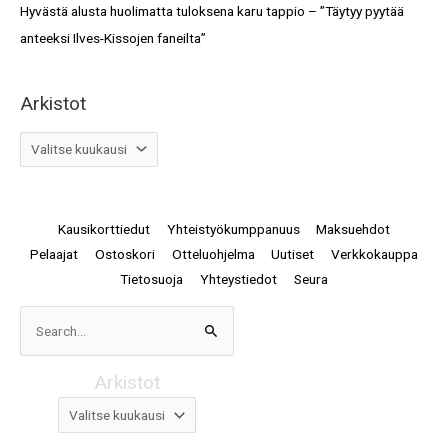
Hyvästä alusta huolimatta tuloksena karu tappio – ”Täytyy pyytää
anteeksi Ilves-Kissojen faneilta”
Arkistot
Kausikorttiedut
Yhteistyökumppanuus
Maksuehdot
Pelaajat
Ostoskori
Otteluohjelma
Uutiset
Verkkokauppa
Tietosuoja
Yhteystiedot
Seura
Arkistot
Search
for:
Arkistot