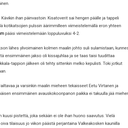
ainen.
 Kävikin ihan päinvastoin. Kisatoverit sai hengen päälle ja tappeli
lä kotikatsojien pulssin äärimmilleen viimeistelemällä eron yhteen
am
pääsi viimeistelemään loppuluvuiksi 4-2.
jakson lähes ylivoimainen kolmen maalin johto suli sulamistaan, kunne
, että ensimmäinen jakso oli kissajuhlaa ja se taas taisi tuudittaa
kala-tappion jälkeen oli tehty sittenkin melko kepulisti. Toki jotkut
aan.
railtavaa ja varsinkin maalin mieheen tekaisseet Eetu Virtanen ja
jälkimmäisen ensimmäinen avauskokoonpanon paikka ei takuulla jää miehe
kuusi pistettä, joka sekään ei ole ihan huono saavutus. Vielä
oiva tilaisuus jo viikon päästä perjantaina Valkeakosken kauniilla