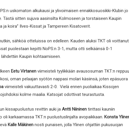
RoPS:n uskomaton alkukausi ja ylivoimaisen ennakkosuosikki-Klubin jo
 Tästä sitten sujuva aasinsilta Kolmoseen ja torstaiseen Kaupin
 ja koira” Ilves-Kissat ja Tampereen Kisatoverit.
enutkin, sähköä otteluissa on edelleen. Kauden aluksi TKT oli voittanut
sat puolestaan kepitti NoPS:n 3-1, mutta otti selkäänsä 0-1
 lähdettiin Kaupin kohtaamiseen.
älkeen
Eetu Virtanen
viimeisteli tyylikkään avausosuman TKT:n reppuu
si, oman pelaajan syötön nappasi molari käsiinsä, joten epäsuora
ba
viimeisteli vakuuttavasti 2-0. Vielä ennen puoliaikaa Kissojen
ukojohdoksi kolme maalia. Katsojat odottivat teurastusta.
un kissapuolustus revittin auki ja
Antti Niininen
tinttasi kauniin
o oli karkaamassa TKT:n puolustuslinjalta avopaikkaan.
Konsta Yline
elevä
Kalle Mäkinen
nosti punaisen, jolla Ylinen ohjattiin pukusuojan