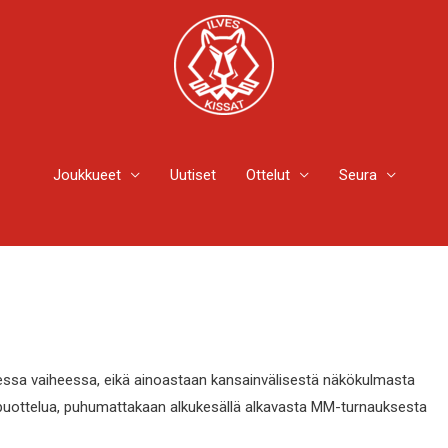
Joukkueet
Uutiset
Ottelut
Seura
isessa vaiheessa, eikä ainoastaan kansainvälisestä näkökulmasta
ppuottelua, puhumattakaan alkukesällä alkavasta MM-turnauksesta