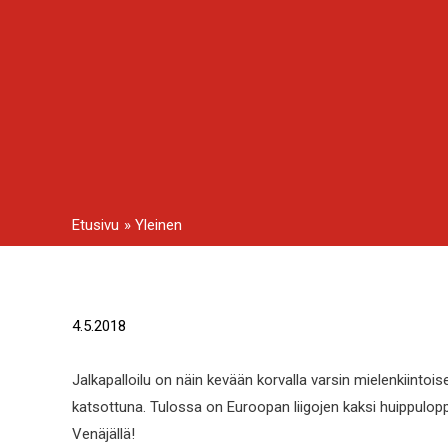
Siirry
sisältöön
Etusivu
Yleinen
Artikkelien
4.5.2018
selaus
Jalkapalloilu on näin kevään korvalla varsin mielenkiinto
katsottuna. Tulossa on Euroopan liigojen kaksi huippulo
Venäjällä!