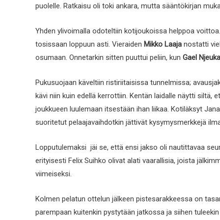
puolelle. Ratkaisu oli toki ankara, mutta sääntökirjan muk
Yhden ylivoimalla odoteltiin kotijoukoissa helppoa voittoa.
tosissaan loppuun asti. Vieraiden
Mikko Laaja
nostatti vie
osumaan. Onnetarkin sitten puuttui peliin, kun
Gael Njeuk
Pukusuojaan käveltiin ristiriitaisissa tunnelmissa; avaus
kävi niin kuin edellä kerrottiin. Kentän laidalle näytti siltä
joukkueen luulemaan itsestään ihan liikaa. Kotiläksyt Janak
suoritetut pelaajavaihdotkin jättivät kysymysmerkkejä ilm
Lopputulemaksi jäi se, että ensi jakso oli nautittavaa seu
erityisesti Felix Suihko olivat alati vaarallisia, joista 
viimeiseksi.
Kolmen pelatun ottelun jälkeen pistesarakkeessa on tasan 
parempaan kuitenkin pystytään jatkossa ja siihen tuleekin 