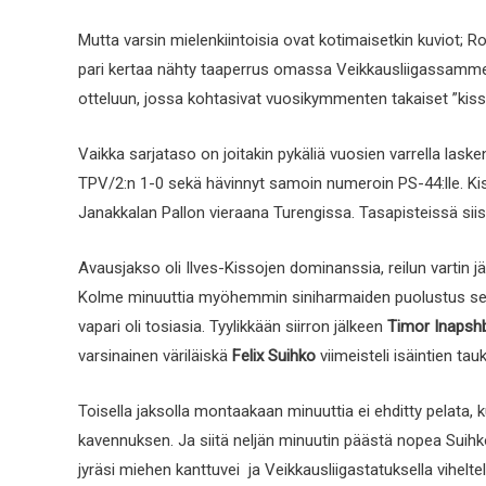
Mutta varsin mielenkiintoisia ovat kotimaisetkin kuviot; 
pari kertaa nähty taaperrus omassa Veikkausliigassamme.
otteluun, jossa kohtasivat vuosikymmenten takaiset ”kissa
Vaikka sarjataso on joitakin pykäliä vuosien varrella lask
TPV/2:n 1-0 sekä hävinnyt samoin numeroin PS-44:lle. Kis
Janakkalan Pallon vieraana Turengissa. Tasapisteissä siis
Avausjakso oli Ilves-Kissojen dominanssia, reilun vartin j
Kolme minuuttia myöhemmin siniharmaiden puolustus seko
vapari oli tosiasia. Tyylikkään siirron jälkeen
Timor Inapsh
varsinainen väriläiskä
Felix Suihko
viimeisteli isäintien ta
Toisella jaksolla montaakaan minuuttia ei ehditty pelata, k
kavennuksen. Ja siitä neljän minuutin päästä nopea Suihk
jyräsi miehen kanttuvei ja Veikkausliigastatuksella vihelt