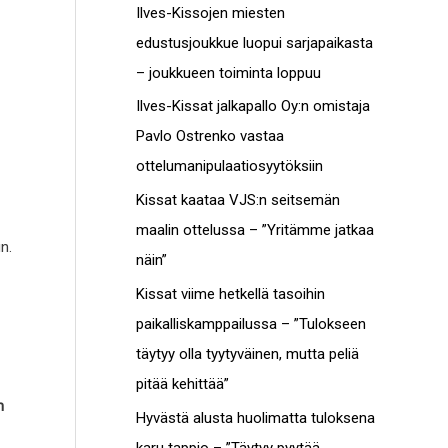
c
Ilves-Kissojen miesten
t
h
edustusjoukkue luopui sarjapaikasta
o
f
– joukkueen toiminta loppuu
t
o
Ilves-Kissat jalkapallo Oy:n omistaja
r
Pavlo Ostrenko vastaa
:
ottelumanipulaatiosyytöksiin
Kissat kaataa VJS:n seitsemän
maalin ottelussa – ”Yritämme jatkaa
n.
näin”
Kissat viime hetkellä tasoihin
paikalliskamppailussa – ”Tulokseen
täytyy olla tyytyväinen, mutta peliä
pitää kehittää”
n
Hyvästä alusta huolimatta tuloksena
karu tappio – ”Täytyy pyytää