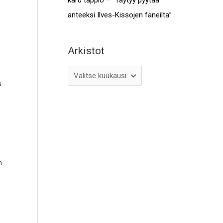
anteeksi Ilves-Kissojen faneilta”
Arkistot
s
n