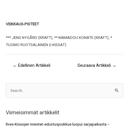
VEIKKAUS-PISTEET
*** JENS NYGÅRD (KRAFT), ** MAMADOU KONATE (KRAFT), *
TUOMO RUOTSALAINEN (I-KISSAT)
←
Edellinen Artikkeli
Seuraava Artikkeli
→
A
S
r
e
k
a
i
Viimeisimmät artikkelit
r
s
c
Ilves-Kissojen miesten edustusjoukkue luopui sarjapaikasta –
t