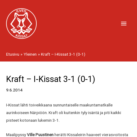
Siirry
Pääv
sisältöön
Etusivu
Yleinen
Kraft – I-Kissat 3-1 (0-1)
Artikkelien
Kraft – I-Kissat 3-1 (0-1)
selaus
9.6.2014
I-Kissat lähti toiveikkaana sunnuntaiselle maakuntamatkalle
aurinkoiseen Närpiöön. Kraft oli kuitenkin tyly isäntä ja piti kaikki
pisteet kotonaan lukemin 3-1.
Maalipyssy
Ville Puustinen
herätti Kissaleirin haaveet vierasvoitosta