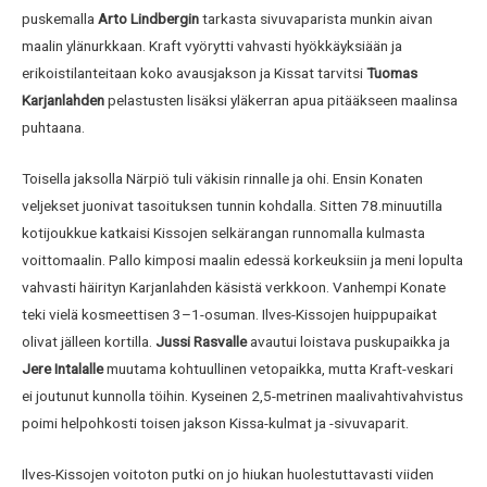
puskemalla
Arto Lindbergin
tarkasta sivuvaparista munkin aivan
maalin ylänurkkaan. Kraft vyörytti vahvasti hyökkäyksiään ja
erikoistilanteitaan koko avausjakson ja Kissat tarvitsi
Tuomas
Karjanlahden
pelastusten lisäksi yläkerran apua pitääkseen maalinsa
puhtaana.
Toisella jaksolla Närpiö tuli väkisin rinnalle ja ohi. Ensin Konaten
veljekset juonivat tasoituksen tunnin kohdalla. Sitten 78.minuutilla
kotijoukkue katkaisi Kissojen selkärangan runnomalla kulmasta
voittomaalin. Pallo kimposi maalin edessä korkeuksiin ja meni lopulta
vahvasti häirityn Karjanlahden käsistä verkkoon. Vanhempi Konate
teki vielä kosmeettisen 3–1-osuman. Ilves-Kissojen huippupaikat
olivat jälleen kortilla.
Jussi Rasvalle
avautui loistava puskupaikka ja
Jere Intalalle
muutama kohtuullinen vetopaikka, mutta Kraft-veskari
ei joutunut kunnolla töihin. Kyseinen 2,5-metrinen maalivahtivahvistus
poimi helpohkosti toisen jakson Kissa-kulmat ja -sivuvaparit.
Ilves-Kissojen voitoton putki on jo hiukan huolestuttavasti viiden