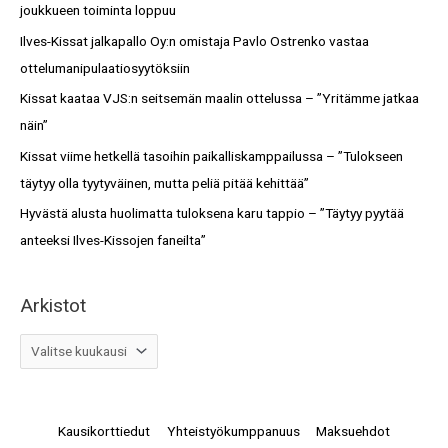
h
joukkueen toiminta loppuu
o
f
Ilves-Kissat jalkapallo Oy:n omistaja Pavlo Ostrenko vastaa
t
o
ottelumanipulaatiosyytöksiin
r
Kissat kaataa VJS:n seitsemän maalin ottelussa – ”Yritämme jatkaa
:
näin”
Kissat viime hetkellä tasoihin paikalliskamppailussa – ”Tulokseen
täytyy olla tyytyväinen, mutta peliä pitää kehittää”
Hyvästä alusta huolimatta tuloksena karu tappio – ”Täytyy pyytää
anteeksi Ilves-Kissojen faneilta”
Arkistot
Kausikorttiedut
Yhteistyökumppanuus
Maksuehdot