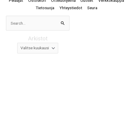
Pelaajat
Ostoskori
Otteluohjelma
Uutiset
Verkkokauppa
Tietosuoja
Yhteystiedot
Seura
Arkistot
Search
for:
Arkistot