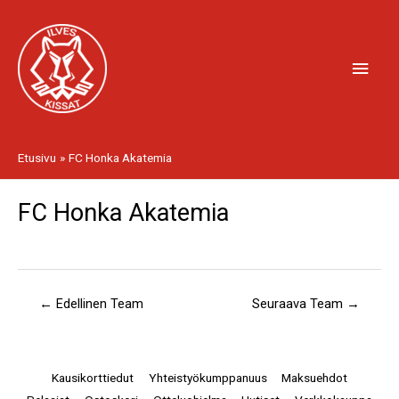
Siirry
Pääv
sisältöön
Etusivu
FC Honka Akatemia
FC Honka Akatemia
Artikkelien
selaus
←
Edellinen Team
Seuraava Team
→
Kausikorttiedut
Yhteistyökumppanuus
Maksuehdot