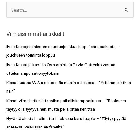
A
S
r
e
k
a
i
Viimeisimmät artikkelit
r
s
c
Ilves-Kissojen miesten edustusjoukkue luopui sarjapaikasta –
t
h
joukkueen toiminta loppuu
o
f
Ilves-Kissat jalkapallo Oy:n omistaja Pavlo Ostrenko vastaa
t
o
ottelumanipulaatiosyytöksiin
r
Kissat kaataa VJS:n seitsemän maalin ottelussa – ”Yritämme jatkaa
:
näin”
Kissat viime hetkellä tasoihin paikalliskamppailussa – ”Tulokseen
täytyy olla tyytyväinen, mutta peliä pitää kehittää”
Hyvästä alusta huolimatta tuloksena karu tappio – ”Täytyy pyytää
anteeksi Ilves-Kissojen faneilta”