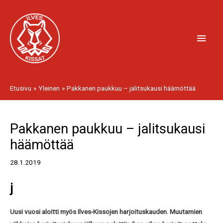
Siirry
Pääv
sisältöön
Etusivu
Yleinen
Pakkanen paukkuu – jalitsukausi häämöttää
Artikkelien
Pakkanen paukkuu – jalitsukausi
selaus
häämöttää
28.1.2019
j
Uusi vuosi aloitti myös Ilves-Kissojen harjoituskauden. Muutamien