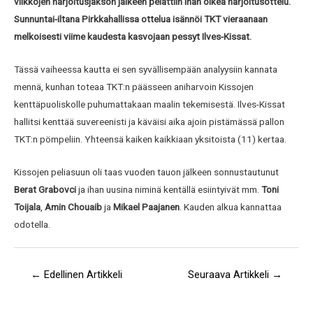
viikkojen harjoitusjakson jälkeen pelattiin ihan oikea harjoitusottelu.
Sunnuntai-iltana Pirkkahallissa ottelua isännöi TKT vieraanaan
melkoisesti viime kaudesta kasvojaan pessyt Ilves-Kissat.
Tässä vaiheessa kautta ei sen syvällisempään analyysiin kannata
mennä, kunhan toteaa TKT:n päässeen aniharvoin Kissojen
kenttäpuoliskolle puhumattakaan maalin tekemisestä. Ilves-Kissat
hallitsi kenttää suvereenisti ja käväisi aika ajoin pistämässä pallon
TKT:n pömpeliin. Yhteensä kaiken kaikkiaan yksitoista (11) kertaa.
Kissojen peliasuun oli taas vuoden tauon jälkeen sonnustautunut
Berat
Grabovci
ja ihan uusina niminä kentällä esiintyivät mm.
Toni
Toijala
,
Amin Chouaib
ja
Mikael Paajanen
. Kauden alkua kannattaa
odotella.
←
Edellinen Artikkeli
Seuraava Artikkeli
→