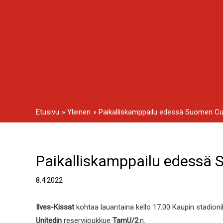
Siirry
sisältöön
Etusivu
Yleinen
Paikalliskamppailu edessä Suomen C
Paikalliskamppailu edessä
Artikkelien
selaus
8.4.2022
Ilves-Kissat
kohtaa lauantaina kello 17.00 Kaupin stadioni
Unitedin
reservijoukkue
TamU/2
:n.