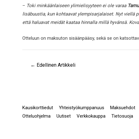
–
Toki minkäänlaiseen ylimielisyyteen ei ole varaa
Tamu
lisäbuustia, kun kohtaavat ylempisarjalaiset. Nyt viellä 
että haluavat meidät kaataa hinnalla millä hyvänsä. Kova
Otteluun on maksuton sisäänpääsy, sekä se on katsottavi
←
Edellinen Artikkeli
Kausikorttiedut
Yhteistyökumppanuus
Maksuehdot
Otteluohjelma
Uutiset
Verkkokauppa
Tietosuoja