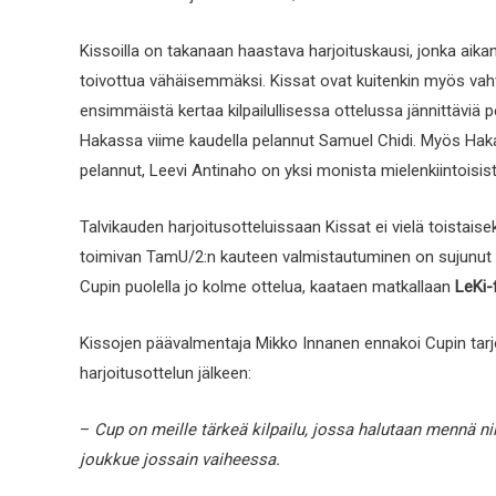
Kissoilla on takanaan haastava harjoituskausi, jonka aikan
toivottua vähäisemmäksi. Kissat ovat kuitenkin myös vahv
ensimmäistä kertaa kilpailullisessa ottelussa jännittäviä 
Hakassa viime kaudella pelannut Samuel Chidi. Myös Haka
pelannut, Leevi Antinaho on yksi monista mielenkiintoisis
Talvikauden harjoitusotteluissaan Kissat ei vielä toistai
toimivan TamU/2:n kauteen valmistautuminen on sujunut 
Cupin puolella jo kolme ottelua, kaataen matkallaan
LeKi-
Kissojen päävalmentaja Mikko Innanen ennakoi Cupin tarjo
harjoitusottelun jälkeen:
–
Cup on meille tärkeä kilpailu, jossa halutaan mennä ni
joukkue jossain vaiheessa.