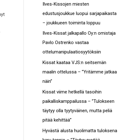
c
Ilves-Kissojen miesten
t
h
edustusjoukkue luopui sarjapaikasta
nyt
o
f
– joukkueen toiminta loppuu
t
o
ä
Ilves-Kissat jalkapallo Oy:n omistaja
r
Pavlo Ostrenko vastaa
:
ottelumanipulaatiosyytöksiin
Kissat kaataa VJS:n seitsemän
maalin ottelussa – ”Yritämme jatkaa
näin”
Kissat viime hetkellä tasoihin
paikalliskamppailussa – ”Tulokseen
täytyy olla tyytyväinen, mutta peliä
pitää kehittää”
Hyvästä alusta huolimatta tuloksena
karu tappio – ”Täytyy pyytää