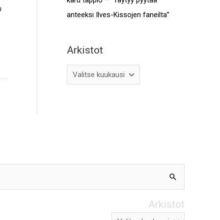
a
anteeksi Ilves-Kissojen faneilta”
Arkistot
Arkistot
Arkistot