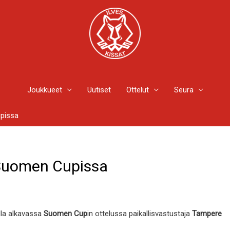
Joukkueet
Uutiset
Ottelut
Seura
upissa
 Suomen Cupissa
lla alkavassa
Suomen Cup
in ottelussa paikallisvastustaja
Tampere