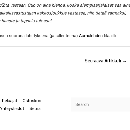
/2
:ta vastaan. Cup on aina hienoa, koska alempisarjalaiset saa ain
paikallisvastustajan kakkosjoukkue vastassa, niin tietää varmaksi,
 haaste ja tappelu tulossa!
ssa suorana lähetyksenä (ja tallenteena)
Aamulehden
tilaajille.
Seuraava Artikkeli
→
Pelaajat
Ostoskori
Search
Yhteystiedot
Seura
for: