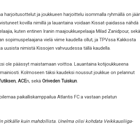
a harjoitusottelut ja joukkueen harjoittelu isommalla ryhmällä on jää
istuneet kovilla nimillä ja lauantaina voidaan Kissat-paidassa nähdä
pelaajia, kuten entinen Iranin maajoukkuepelaaja Milad Zanidpour, sek
n sopimuspelaajana vielä viime kaudella ollut, ja TPVssa Kakkosta
ta uusista nimistä Kissojen vahvuudessa tällä kaudella.
seksi ole päässyt maistamaan voittoa. Lauantaina kotijoukkueena
mainiosti. Kolmoseen täksi kaudeksi noussut joukkue on pelannut
futiksen
,
ACE
n, sekä
Oriveden Tuiskun
.
ilemaa paikalliskamppailua Atlantis FC:a vastaan pelatun
in pitkälle kuin mahdollista. Unelma olisi kohdata Veikkausliiga-