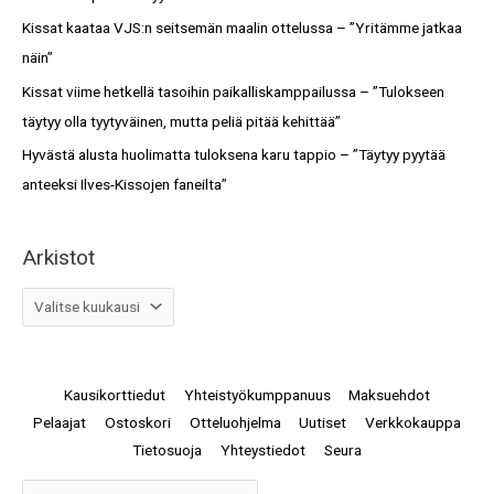
r
Kissat kaataa VJS:n seitsemän maalin ottelussa – ”Yritämme jatkaa
:
näin”
Kissat viime hetkellä tasoihin paikalliskamppailussa – ”Tulokseen
täytyy olla tyytyväinen, mutta peliä pitää kehittää”
Hyvästä alusta huolimatta tuloksena karu tappio – ”Täytyy pyytää
anteeksi Ilves-Kissojen faneilta”
Arkistot
Kausikorttiedut
Yhteistyökumppanuus
Maksuehdot
Pelaajat
Ostoskori
Otteluohjelma
Uutiset
Verkkokauppa
Tietosuoja
Yhteystiedot
Seura
Arkistot