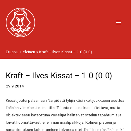
Siirry
Pääv
sisältöön
Etusivu
Yleinen
Kraft – Ilves-Kissat – 1-0 (0-0)
Artikkelien
Kraft – Ilves-Kissat – 1-0 (0-0)
selaus
29.9.2014
Kissat joutui palaamaan Närpiöstä tyhjin käsin kotijoukkueen osuttua
lisäajan viimeisellä minuutilla. Tulosta on aina kunnioitettava, mutta
objektiivisesti katsottuna vierailijat hallitsivat ottelun tapahtumia ja
loivat huomattavasti enemmän maalipaikkoja. Kolmen pisteen ja
sarjasijoituksen kohentamisen toivossa otettiin jälleen riskiäkin, mikä