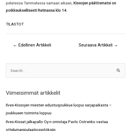
pelatessa Tammelassa samaan aikaan,
Kissojen päätösmatsi on
poikkeuksellisesti Ratinassa klo 14.
TILASTOT
←
Edellinen Artikkeli
Seuraava Artikkeli
→
A
S
r
e
k
a
i
Viimeisimmät artikkelit
r
s
c
Ilves-Kissojen miesten edustusjoukkue luopui sarjapaikasta –
t
h
joukkueen toiminta loppuu
o
f
Ilves-Kissat jalkapallo Oy:n omistaja Pavlo Ostrenko vastaa
t
o
ottelumanipulaatiosyytöksiin