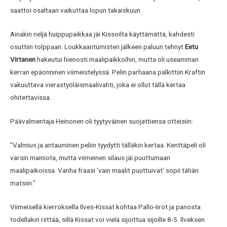
saattoi osaltaan vaikuttaa lopun takaiskuun.
Ainakin neljä huippupaikkaa jäi Kissoilta käyttämättä, kahdesti
osuttiin tolppaan. Loukkaantumisten jälkeen paluun tehnyt
Eetu
Virtanen
hakeutui hienosti maalipaikkoihin, mutta oli useamman
kerran epäonninen viimeistelyssä. Pelin parhaana palkittiin Kraftin
vakuuttava vierastyöläismaalivahti, joka ei ollut tällä kertaa
ohitettavissa.
Päävalmentaja Heinonen oli tyytyväinen suojattiensa otteisiin:
”Valmius ja antauminen peliin tyydytti tälläkin kertaa. Kenttäpeli oli
varsin mainiota, mutta viimeinen silaus jäi puuttumaan
maalipaikoissa. Vanha fraasi ’vain maalit puuttuivat’ sopii tähän
matsiin.”
Viimeisellä kierroksella Ilves-Kissat kohtaa Pallo-Iirot ja panosta
todellakin riittää, sillä Kissat voi vielä sijoittua sijoille 8-5. Ilveksen