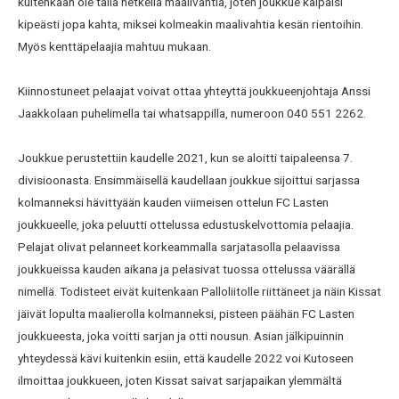
kuitenkaan ole tällä hetkellä maalivahtia, joten joukkue kaipaisi
kipeästi jopa kahta, miksei kolmeakin maalivahtia kesän rientoihin.
Myös kenttäpelaajia mahtuu mukaan.
Kiinnostuneet pelaajat voivat ottaa yhteyttä joukkueenjohtaja Anssi
Jaakkolaan puhelimella tai whatsappilla, numeroon 040 551 2262.
Joukkue perustettiin kaudelle 2021, kun se aloitti taipaleensa 7.
divisioonasta. Ensimmäisellä kaudellaan joukkue sijoittui sarjassa
kolmanneksi hävittyään kauden viimeisen ottelun FC Lasten
joukkueelle, joka peluutti ottelussa edustuskelvottomia pelaajia.
Pelajat olivat pelanneet korkeammalla sarjatasolla pelaavissa
joukkueissa kauden aikana ja pelasivat tuossa ottelussa väärällä
nimellä. Todisteet eivät kuitenkaan Palloliitolle riittäneet ja näin Kissat
jäivät lopulta maalierolla kolmanneksi, pisteen päähän FC Lasten
joukkueesta, joka voitti sarjan ja otti nousun. Asian jälkipuinnin
yhteydessä kävi kuitenkin esiin, että kaudelle 2022 voi Kutoseen
ilmoittaa joukkueen, joten Kissat saivat sarjapaikan ylemmältä