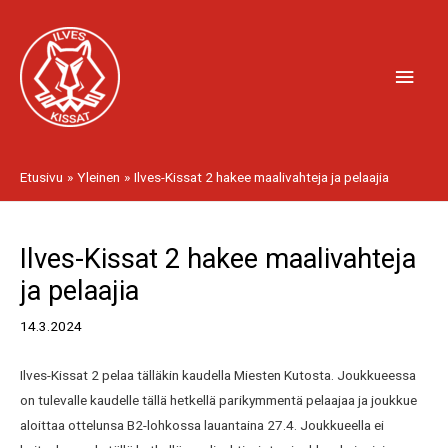
Siirry
Pääv
sisältöön
Etusivu
Yleinen
Ilves-Kissat 2 hakee maalivahteja ja pelaajia
Artikkelien
Ilves-Kissat 2 hakee maalivahteja
selaus
ja pelaajia
14.3.2024
Ilves-Kissat 2 pelaa tälläkin kaudella Miesten Kutosta. Joukkueessa
on tulevalle kaudelle tällä hetkellä parikymmentä pelaajaa ja joukkue
aloittaa ottelunsa B2-lohkossa lauantaina 27.4. Joukkueella ei