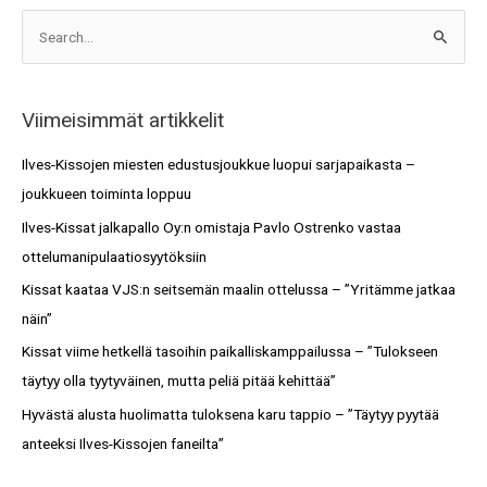
A
S
r
e
k
a
i
Viimeisimmät artikkelit
r
s
c
Ilves-Kissojen miesten edustusjoukkue luopui sarjapaikasta –
t
h
joukkueen toiminta loppuu
o
f
Ilves-Kissat jalkapallo Oy:n omistaja Pavlo Ostrenko vastaa
t
o
ottelumanipulaatiosyytöksiin
r
Kissat kaataa VJS:n seitsemän maalin ottelussa – ”Yritämme jatkaa
:
näin”
Kissat viime hetkellä tasoihin paikalliskamppailussa – ”Tulokseen
täytyy olla tyytyväinen, mutta peliä pitää kehittää”
Hyvästä alusta huolimatta tuloksena karu tappio – ”Täytyy pyytää
anteeksi Ilves-Kissojen faneilta”