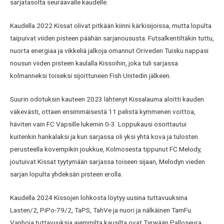
sarjatasolta seuraavalle kaudelle.
Kaudella 2022 Kissat olivat pitkään kiinni kärkisijoissa, mutta lopulta
taipuivat viiden pisteen päähän sarjanoususta. Futsalkentiltäkin tuttu,
nuorta energiaa ja vikkeliä jalkoja omannut Oriveden Tuisku nappasi
nousun viiden pisteen kaulalla Kissoihin, joka tuli sarjassa
kolmanneksi toiseksi sijoittuneen Fish Unitedin jälkeen.
Suurin odotuksin kauteen 2023 lähtenyt Kissalauma aloitti kauden
väkevästi, ottaen ensimmäisestä 11 pelistä kymmenen voittoa,
häviten vain FC Vapsille lukemin 0-3. Loppukausi osoittautui
kuitenkin hankalaksi ja kun sarjassa oli yksi yhtä kova ja tulosten
perusteella kovempikin joukkue, Kolmosesta tippunut FC Melody,
joutuivat Kissat tyytymään sarjassa toiseen sijaan, Melodyn vieden
sarjan lopulta yhdeksän pisteen erolla.
Kaudella 2024 Kissojen lohkosta löytyy uusina tuttavuuksina
Lasten/2, PiPo-79/2, TaPS, TahVe ja nuori ja nälkäinen TamFu.
Vanhoja tuttavuuksia aiemmilta kausilta ovat Tyrwään Palloseura,