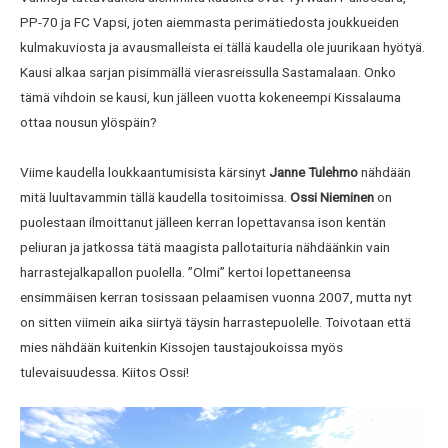
PP-70 ja FC Vapsi, joten aiemmasta perimätiedosta joukkueiden
kulmakuviosta ja avausmalleista ei tällä kaudella ole juurikaan hyötyä.
Kausi alkaa sarjan pisimmällä vierasreissulla Sastamalaan. Onko
tämä vihdoin se kausi, kun jälleen vuotta kokeneempi Kissalauma
ottaa nousun ylöspäin?
Viime kaudella loukkaantumisista kärsinyt
Janne Tulehmo
nähdään
mitä luultavammin tällä kaudella tositoimissa.
Ossi Nieminen
on
puolestaan ilmoittanut jälleen kerran lopettavansa ison kentän
peliuran ja jatkossa tätä maagista pallotaituria nähdäänkin vain
harrastejalkapallon puolella. ”Olmi” kertoi lopettaneensa
ensimmäisen kerran tosissaan pelaamisen vuonna 2007, mutta nyt
on sitten viimein aika siirtyä täysin harrastepuolelle. Toivotaan että
mies nähdään kuitenkin Kissojen taustajoukoissa myös
tulevaisuudessa. Kiitos Ossi!