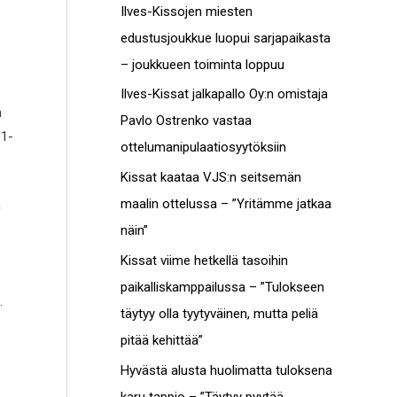
c
Ilves-Kissojen miesten
t
h
edustusjoukkue luopui sarjapaikasta
o
f
– joukkueen toiminta loppuu
t
o
Ilves-Kissat jalkapallo Oy:n omistaja
n
r
Pavlo Ostrenko vastaa
 1-
:
ottelumanipulaatiosyytöksiin
Kissat kaataa VJS:n seitsemän
maalin ottelussa – ”Yritämme jatkaa
n
näin”
Kissat viime hetkellä tasoihin
paikalliskamppailussa – ”Tulokseen
.
täytyy olla tyytyväinen, mutta peliä
pitää kehittää”
Hyvästä alusta huolimatta tuloksena
karu tappio – ”Täytyy pyytää