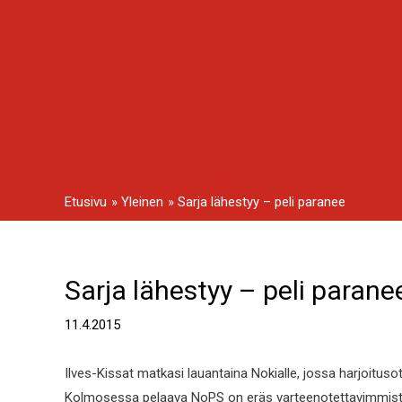
Siirry
sisältöön
Etusivu
Yleinen
Sarja lähestyy – peli paranee
Sarja lähestyy – peli parane
Artikkelien
selaus
11.4.2015
Ilves-Kissat matkasi lauantaina Nokialle, jossa harjoituso
Kolmosessa pelaava NoPS on eräs varteenotettavimmista n