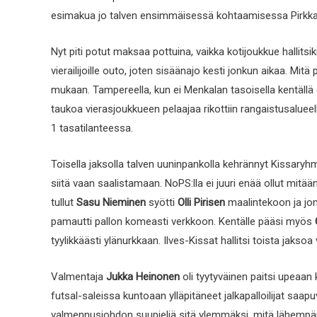
esimakua jo talven ensimmäisessä kohtaamisessa Pirkkaha
Nyt piti potut maksaa pottuina, vaikka kotijoukkue hallitsi
vierailijoille outo, joten sisäänajo kesti jonkun aikaa. Mi
mukaan. Tampereella, kun ei Menkalan tasoisella kentäll
taukoa vierasjoukkueen pelaajaa rikottiin rangaistusalueella,
1 tasatilanteessa.
Toisella jaksolla talven uuninpankolla kehrännyt Kissaryhm
siitä vaan saalistamaan. NoPS:lla ei juuri enää ollut mitä
tullut
Sasu Nieminen
syötti
Olli Pirisen
maalintekoon ja jon
pamautti pallon komeasti verkkoon. Kentälle pääsi myös
tyylikkäästi ylänurkkaan. Ilves-Kissat hallitsi toista jaks
Valmentaja
Jukka Heinonen
oli tyytyväinen paitsi upeaan 
futsal-saleissa kuntoaan ylläpitäneet jalkapalloilijat saap
valmennusjohdon suupieliä sitä ylemmäksi, mitä lähempän