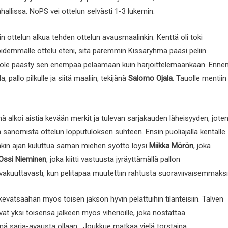
llissa. NoPS vei ottelun selvästi 1-3 lukemin.
kin ottelun alkua tehden ottelun avausmaalinkin. Kenttä oli toki
tä pidemmälle ottelu eteni, sitä paremmin Kissaryhmä pääsi peliin
ä ole päästy sen enempää pelaamaan kuin harjoittelemaankaan. Enne
 pallo pilkulle ja siitä maaliin, tekijänä
Salomo Ojala
. Tauolle mentiin
ä alkoi aistia kevään merkit ja tulevan sarjakauden läheisyyden, jote
än sanomista ottelun lopputuloksen suhteen. Ensin puoliajalla kentälle
kin ajan kuluttua saman miehen syöttö löysi
Miikka Mörön
, joka
Ossi Nieminen
, joka kiitti vastuusta jyräyttämällä pallon
oa vakuuttavasti, kun pelitapaa muutettiin rahtusta suoraviivaisemmaksi
kevätsäähän myös toisen jakson hyvin pelattuihin tilanteisiin. Talven
uvat yksi toisensa jälkeen myös viheriöille, joka nostattaa
ä sarja-avausta ollaan. Joukkue matkaa vielä torstaina