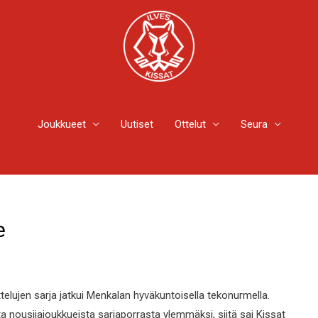
Joukkueet
Uutiset
Ottelut
Seura
e
ttelujen sarja jatkui Menkalan hyväkuntoisella tekonurmella.
ousijajoukkueista sarjaporrasta ylemmäksi, siitä sai Kissat