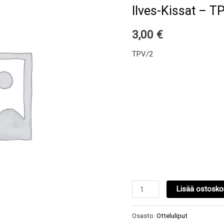
-
Ilves-Kissat – T
TPV/2
(jäsenhinta)
3,00
€
määrä
TPV/2
Lisää ostoskor
Osasto:
Otteluliput