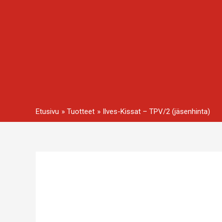
Siirry
sisältöön
Etusivu
Tuotteet
Ilves-Kissat – TPV/2 (jäsenhinta)