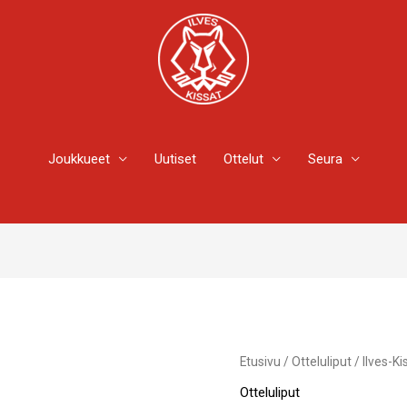
Joukkueet
Uutiset
Ottelut
Seura
Ilves-
Etusivu
/
Otteluliput
/ Ilves-K
Kissat
Otteluliput