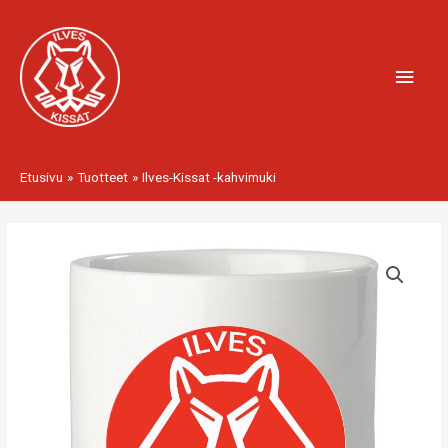
Siirry
Pääv
sisältöön
Etusivu
Tuotteet
Ilves-Kissat -kahvimuki
Ilves-
Kissat
-
kahvimuki
määrä