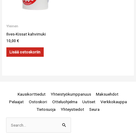
Yleinen
Ilves-Kissat kahvimuki
10,00
€
Lisää ostoskoriin
Kausikorttiedut
Yhteistyökumppanuus
Maksuehdot
Pelaajat
Ostoskori
Otteluohjelma
Uutiset
Verkkokauppa
Tietosuoja
Yhteystiedot
Seura
Arkistot
Search
for: