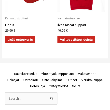
Kannatustuotteet
Kannatustuotteet
Lippis
Ilves-Kissat huppari
20,00
€
40,00
€
Lisää ostoskoriin
Valitse vaihtoehdoista
Kausikorttiedut
Yhteistyökumppanuus
Maksuehdot
Pelaajat
Ostoskori
Otteluohjelma
Uutiset
Verkkokauppa
Tietosuoja
Yhteystiedot
Seura
Arkistot
Search
for: