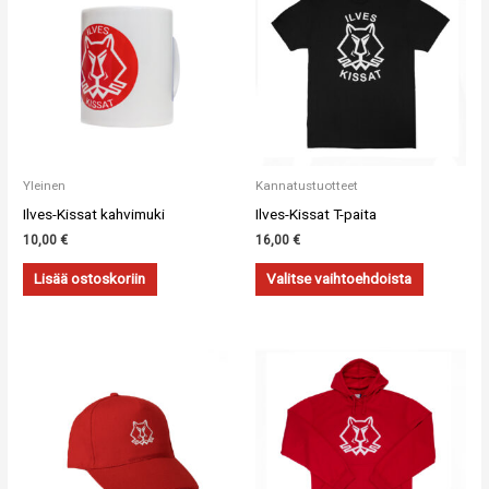
Yleinen
Kannatustuotteet
Ilves-Kissat kahvimuki
Ilves-Kissat T-paita
10,00
€
16,00
€
Lisää ostoskoriin
Valitse vaihtoehdoista