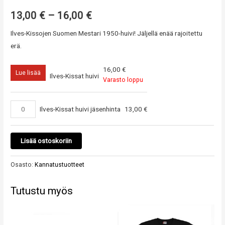
13,00
€
–
16,00
€
Ilves-Kissojen Suomen Mestari 1950-huivi! Jäljellä enää rajoitettu
erä.
16,00
€
Lue lisää
Ilves-Kissat huivi
Varasto loppu
Ilves-Kissat huivi jäsenhinta
13,00
€
Lisää ostoskoriin
Osasto:
Kannatustuotteet
Tutustu myös