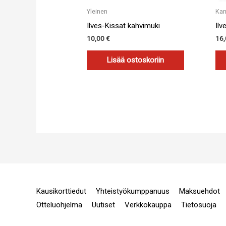
Yleinen
Kan
Ilves-Kissat kahvimuki
Ilv
10,00
€
16
Lisää ostoskoriin
Kausikorttiedut
Yhteistyökumppanuus
Maksuehdot
Otteluohjelma
Uutiset
Verkkokauppa
Tietosuoja