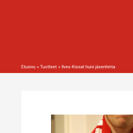
Siirry
sisältöön
Etusivu
Tuotteet
Ilves-Kissat huivi jäsenhinta