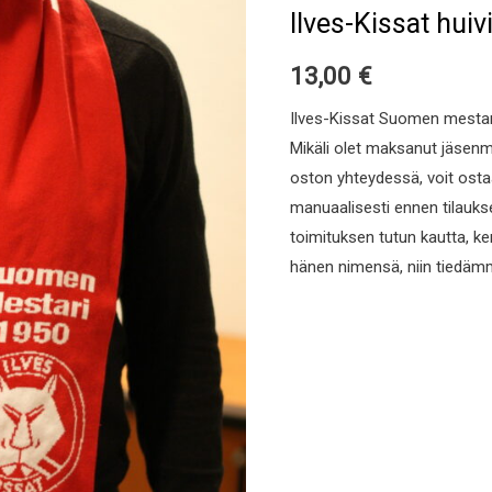
huivi
Ilves-Kissat huiv
jäsenhinta
määrä
13,00
€
Ilves-Kissat Suomen mestari 
Mikäli olet maksanut jäsen
oston yhteydessä, voit osta
manuaalisesti ennen tilaukse
toimituksen tutun kautta, ke
hänen nimensä, niin tiedämme