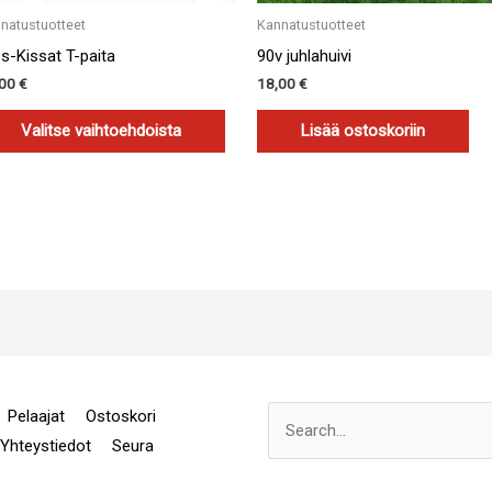
natustuotteet
Kannatustuotteet
es-Kissat T-paita
90v juhlahuivi
,00
€
18,00
€
Valitse vaihtoehdoista
Lisää ostoskoriin
Pelaajat
Ostoskori
Search
Yhteystiedot
Seura
for: