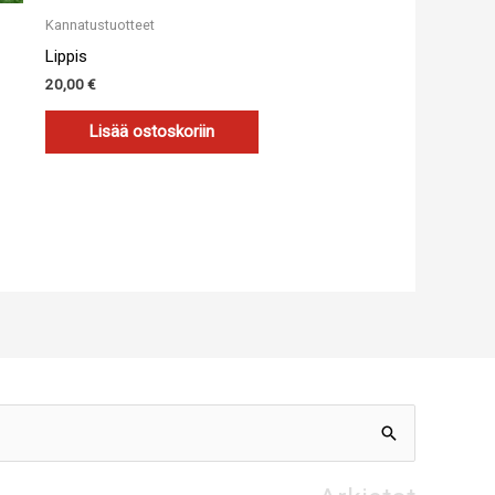
Kannatustuotteet
Lippis
20,00
€
Lisää ostoskoriin
Arkistot