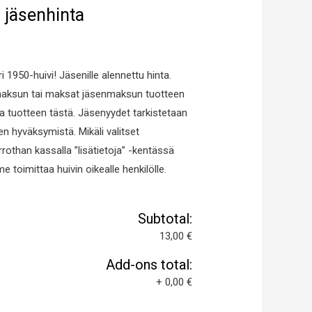
i jäsenhinta
1950-huivi! Jäsenille alennettu hinta.
maksun tai maksat jäsenmaksun tuotteen
a tuotteen tästä. Jäsenyydet tarkistetaan
n hyväksymistä. Mikäli valitset
rrothan kassalla ”lisätietoja” -kentässä
 toimittaa huivin oikealle henkilölle.
Subtotal:
13,00 €
Add-ons total:
+
0,00 €