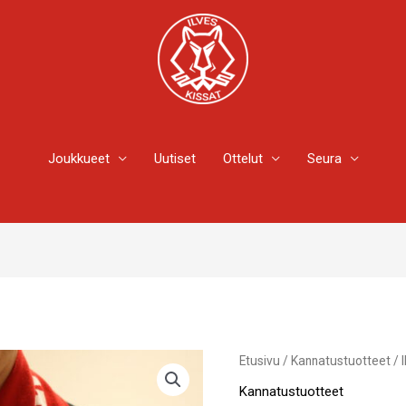
Joukkueet
Uutiset
Ottelut
Seura
Ilves-
Etusivu
/
Kannatustuotteet
/ 
Kissat
Kannatustuotteet