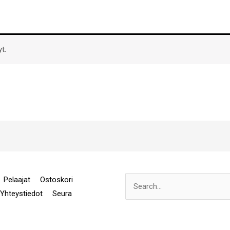
t.
Pelaajat
Ostoskori
Search
Yhteystiedot
Seura
for: