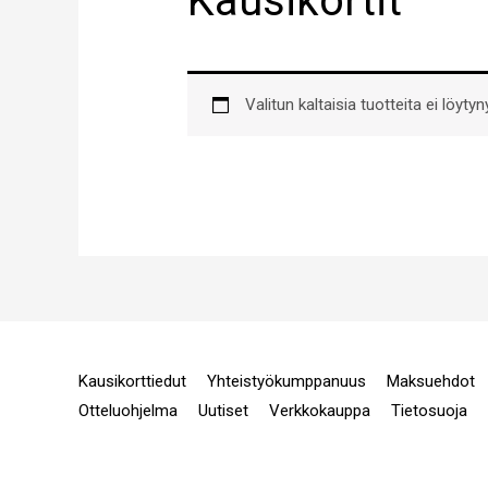
Kausikortit
Valitun kaltaisia tuotteita ei löytyny
Kausikorttiedut
Yhteistyökumppanuus
Maksuehdot
Otteluohjelma
Uutiset
Verkkokauppa
Tietosuoja