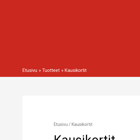
Siirry
sisältöön
Etusivu
Tuotteet
Kausikortit
Etusivu
/ Kausikortit