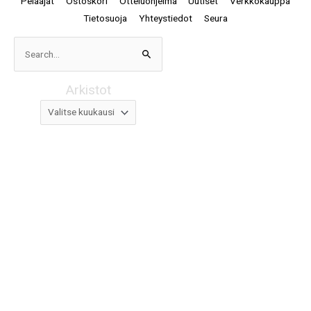
Pelaajat
Ostoskori
Otteluohjelma
Uutiset
Verkkokauppa
Tietosuoja
Yhteystiedot
Seura
Arkistot
Search
for:
Arkistot