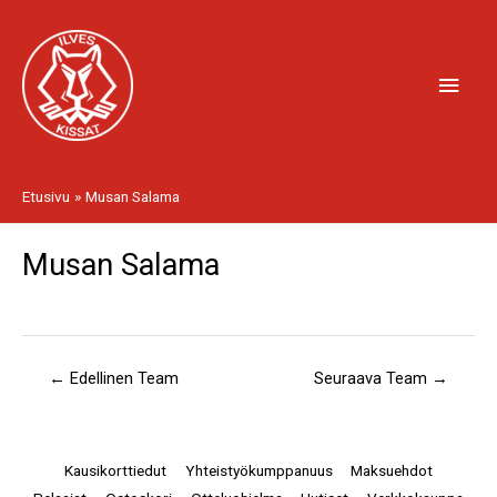
Siirry
Pääv
sisältöön
Etusivu
Musan Salama
Musan Salama
Artikkelien
selaus
←
Edellinen Team
Seuraava Team
→
Kausikorttiedut
Yhteistyökumppanuus
Maksuehdot