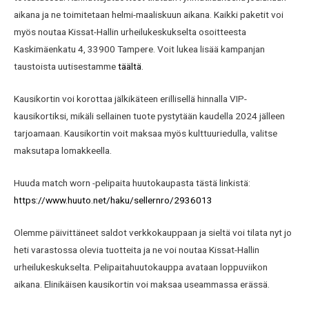
aikana ja ne toimitetaan helmi-maaliskuun aikana. Kaikki paketit voi
myös noutaa Kissat-Hallin urheilukeskukselta osoitteesta
Kaskimäenkatu 4, 33900 Tampere. Voit lukea lisää kampanjan
taustoista uutisestamme
täältä
.
Kausikortin voi korottaa jälkikäteen erillisellä hinnalla VIP-
kausikortiksi, mikäli sellainen tuote pystytään kaudella 2024 jälleen
tarjoamaan. Kausikortin voit maksaa myös kulttuuriedulla, valitse
maksutapa lomakkeella.
Huuda match worn -pelipaita huutokaupasta tästä linkistä:
https://www.huuto.net/haku/sellernro/2936013
Olemme päivittäneet saldot verkkokauppaan ja sieltä voi tilata nyt jo
heti varastossa olevia tuotteita ja ne voi noutaa Kissat-Hallin
urheilukeskukselta. Pelipaitahuutokauppa avataan loppuviikon
aikana. Elinikäisen kausikortin voi maksaa useammassa erässä.