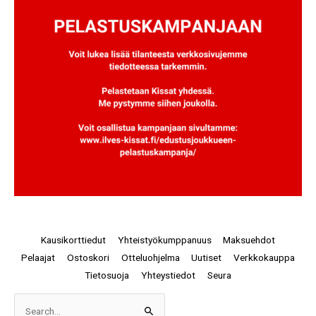
Kausikorttiedut
Yhteistyökumppanuus
Maksuehdot
Pelaajat
Ostoskori
Otteluohjelma
Uutiset
Verkkokauppa
Tietosuoja
Yhteystiedot
Seura
Arkistot
Search