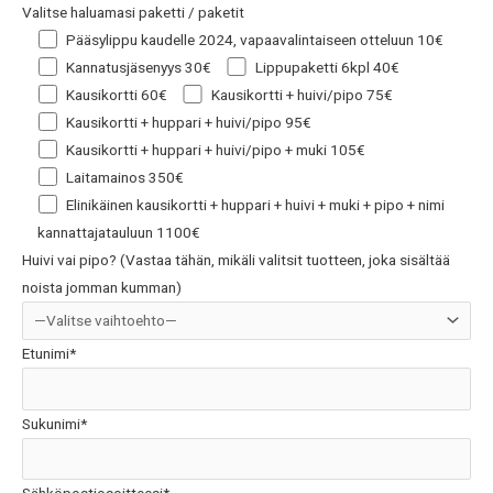
Valitse haluamasi paketti / paketit
Pääsylippu kaudelle 2024, vapaavalintaiseen otteluun 10€
Kannatusjäsenyys 30€
Lippupaketti 6kpl 40€
Kausikortti 60€
Kausikortti + huivi/pipo 75€
Kausikortti + huppari + huivi/pipo 95€
Kausikortti + huppari + huivi/pipo + muki 105€
Laitamainos 350€
Elinikäinen kausikortti + huppari + huivi + muki + pipo + nimi
kannattajatauluun 1100€
Huivi vai pipo? (Vastaa tähän, mikäli valitsit tuotteen, joka sisältää
noista jomman kumman)
Etunimi*
Sukunimi*