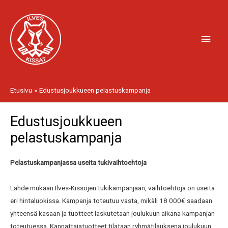
Siirry
Pääv
sisältöön
Etusivu
Edustusjoukkueen pelastuskampanja
Edustusjoukkueen
pelastuskampanja
Pelastuskampanjassa useita tukivaihtoehtoja
Lähde mukaan Ilves-Kissojen tukikampanjaan, vaihtoehtoja on useita
eri hintaluokissa. Kampanja toteutuu vasta, mikäli 18 000€ saadaan
yhteensä kasaan ja tuotteet laskutetaan joulukuun aikana kampanjan
toteutuessa. Kannattajatuotteet tilataan ryhmätilauksena joulukuun