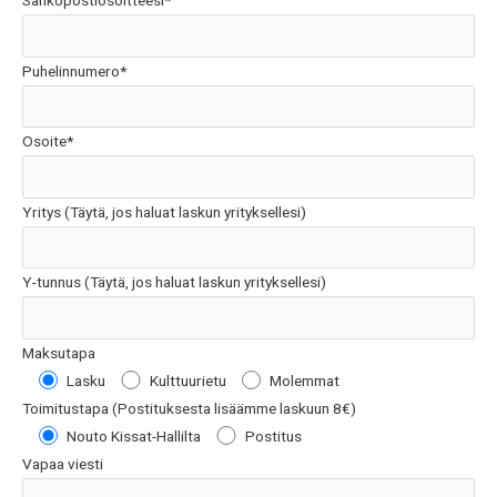
Sähköpostiosoitteesi*
Puhelinnumero*
Osoite*
Yritys (Täytä, jos haluat laskun yrityksellesi)
Y-tunnus (Täytä, jos haluat laskun yrityksellesi)
Maksutapa
Lasku
Kulttuurietu
Molemmat
Toimitustapa (Postituksesta lisäämme laskuun 8€)
Nouto Kissat-Hallilta
Postitus
Vapaa viesti