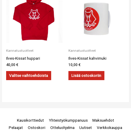
Kannatustuotteet
Kannatustuotteet
Ilves-Kissat huppari
Ilves-Kissat kahvimuki
40,00
€
10,00
€
Valitse vaihtoehdoista
Lisää ostoskoriin
Kausikorttiedut
Yhteistyökumppanuus
Maksuehdot
Pelaajat
Ostoskori
Otteluohjelma
Uutiset
Verkkokauppa